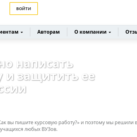
ВОЙТИ
иентам
Авторам
О компании
Отз
но написать
у и защитить ее
ессии
Как вы пишите курсовую работу?» и поэтому мы решили в
 учащихся любых ВУЗов.