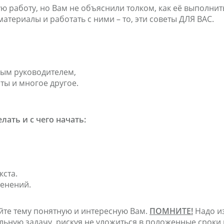
ю работу, но Вам не объяснили толком, как её выполнит
материалы и работать с ними – то, эти советы ДЛЯ ВАС.
ным руководителем,
ты и многое другое.
лать и с чего начать:
кста.
енений.
йте тему понятную и интересную Вам.
ПОМНИТЕ!
Надо из
ильную задачу, рискуя не уложиться в положенные сроки 