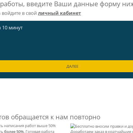
 работы, введите Ваши данные форму ни
а войдите в свой
личный кабинет
 10 минут
ДАЛЕЕ
тов обращается к нам повторно
ть написания работ выше 50%
ать
более 50%
. Готовая работа
Доработаем заказ в кратчайшие 