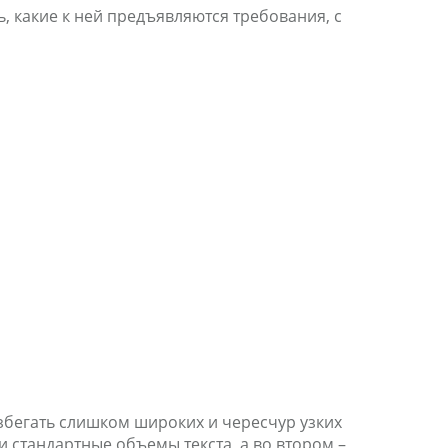
ь, какие к ней предъявляются требования, с
бегать слишком широких и чересчур узких
и стандартные объемы текста, а во втором –