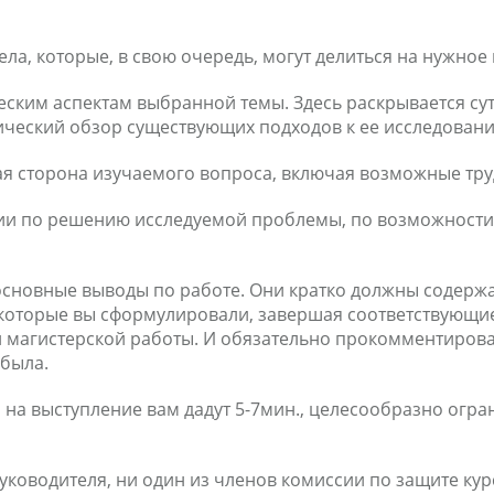
ела, которые, в свою очередь, могут делиться на нужное
ским аспектам выбранной темы. Здесь раскрывается сут
тический обзор существующих подходов к ее исследован
я сторона изучаемого вопроса, включая возможные труд
и по решению исследуемой проблемы, по возможности 
основные выводы по работе. Они кратко должны содержат
которые вы сформулировали, завершая соответствующие
и магистерской работы. И обязательно прокомментиров
 была.
ы на выступление вам дадут 5-7мин., целесообразно огр
ководителя, ни один из членов комиссии по защите курс