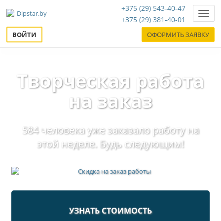
+375 (29) 543-40-47
Нави
+375 (29) 381-40-01
ВОЙТИ
ОФОРМИТЬ ЗАЯВКУ
Творческая работа
на заказ
584 человека уже заказало работу на
этой неделе. Будь следующим!
УЗНАТЬ СТОИМОСТЬ