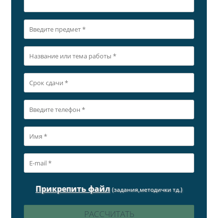
Прикрепить файл
(задания,методички тд.)