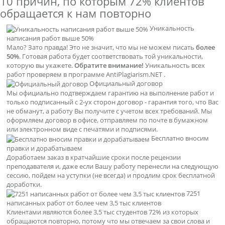
10 причин, по которым
72% клиентов
обращается к нам повторно
Уникальность
написания работ выше 50%
Мало? Зато правда! Это не значит, что мы не можем писать
более
50%
. Готовая работа будет соответствовать той уникальности,
которую вы укажете.
Обратите внимание!
Уникальность всех
работ проверяем в программе AntiPlagiarism.NET .
Официальный договор
Мы официально подтверждаем гарантию на выполнение работ и
только подписанный с 2-ух сторон договор - гарантия того, что Вас
не обманут, а работу Вы получите с учетом всех требований. Мы
оформляем договор в офисе, отправляем по почте в бумажном
или электронном виде с печатями и подписями.
Бесплатно вносим
правки и дорабатываем
Доработаем заказ в кратчайшие сроки после рецензии
преподавателя и, даже если Вашу работу перенесли на следующую
сессию, пойдем на уступки (не всегда) и продлим срок бесплатной
доработки.
7251
написанных работ от более чем 3,5 тыс клиентов
Клиентами являются более 3,5 тыс студентов 72% из которых
обращаются повторно, потому что мы отвечаем за свои слова и