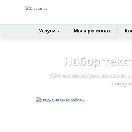
Главная
Услуги
Мы в регионах
Кл
Набор текс
584 человека уже заказало р
следу