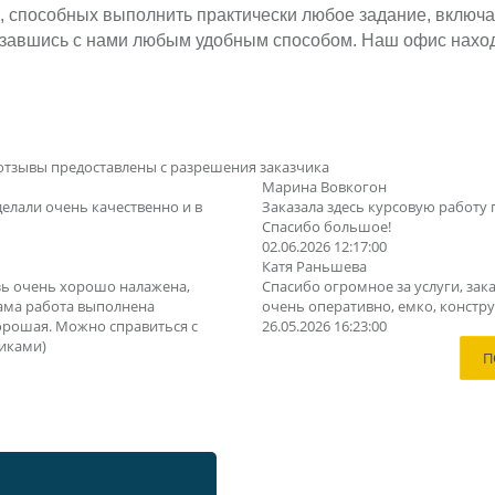
, способных выполнить практически любое задание, включа
вязавшись с нами любым удобным способом. Наш офис наход
отзывы предоставлены с разрешения заказчика
Марина Вовкогон
делали очень качественно и в
Заказала здесь курсовую работу 
Спасибо большое!
02.06.2026 12:17:00
Катя Раньшева
зь очень хорошо налажена,
Спасибо огромное за услуги, зака
Сама работа выполнена
очень оперативно, емко, конструк
орошая. Можно справиться с
26.05.2026 16:23:00
иками)
П