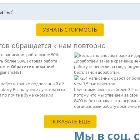
ать?
УЗНАТЬ СТОИМОСТЬ
тов обращается к нам повторно
ть написания работ выше 50%
ать
более 50%
. Готовая работа
Доработаем заказ в кратчайшие 
ажете.
Обратите внимание!
работу перенесли на следующую с
iarism.NET .
бесплатной доработки.
абот и только подписанный с 2-
чем 3,5 тыс клиентов
 работу Вы получите с учетом всех
Клиентами являются более 3,5 т
м по почте в бумажном или
потому что мы отвечаем за свои
8400 работ на заказ - это огром
организовали работу компании и
ПОКАЗАТЬ ЕЩЁ
Мы в соц. 