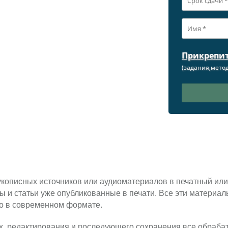
Прикрепи
(задания,метод
укописных источников или аудиоматериалов в печатный или
ты и статьи уже опубликованные в печати. Все эти материа
ко в современном формате.
х, редактирования и последующего сохранения все обраба