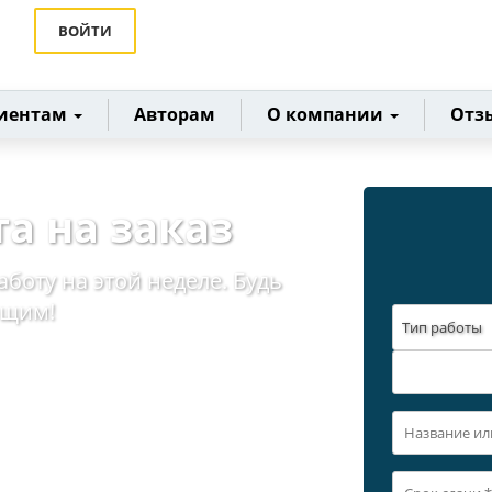
ВОЙТИ
иентам
Авторам
О компании
Отз
та на заказ
аботу на этой неделе. Будь
ющим!
Тип работы