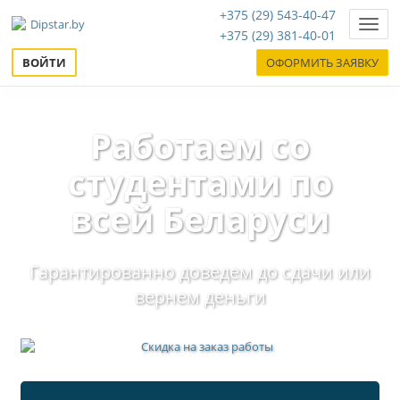
+375 (29) 543-40-47
Нави
+375 (29) 381-40-01
ВОЙТИ
ОФОРМИТЬ ЗАЯВКУ
Работаем со
студентами по
всей Беларуси
Гарантированно доведем до сдачи или
вернем деньги