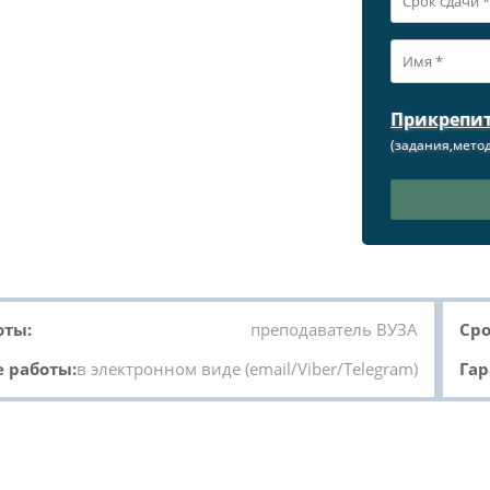
Прикрепи
(задания,метод
оты:
преподаватель ВУЗА
Сро
 работы:
в электронном виде (email/Viber/Telegram)
Гар