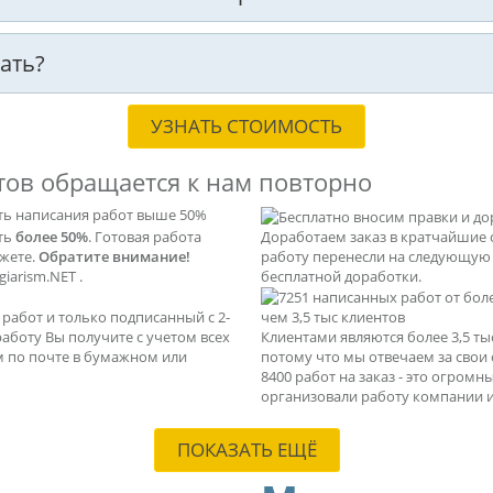
ать?
УЗНАТЬ СТОИМОСТЬ
тов обращается к нам повторно
ть написания работ выше 50%
ать
более 50%
. Готовая работа
Доработаем заказ в кратчайшие 
ажете.
Обратите внимание!
работу перенесли на следующую с
iarism.NET .
бесплатной доработки.
абот и только подписанный с 2-
чем 3,5 тыс клиентов
 работу Вы получите с учетом всех
Клиентами являются более 3,5 т
м по почте в бумажном или
потому что мы отвечаем за свои
8400 работ на заказ - это огром
организовали работу компании и
ПОКАЗАТЬ ЕЩЁ