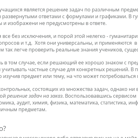
чащихся является решение задач по различным предмета
 развернутыми ответами с формулами и графиками. В гум
еты и изображени не предусмотрены в ответе.
все без исключения, и порой этой нелегко - гуманитар
просов и т.д. Хотя они универсальны, и применяются в 
ям так легче проверить реальные знания учеников, суще
 в том случае, если решающий ее хорошо знаком с пре
 учитывать частные случае для конкретных решений. В 
 изучив предмет или тему, на что может потребоваться
 контрольных, состоящих из множества задач, однако ни 
гой
решение задач на заказ
. Воспользовавшись сервисом 
омика, аудит, химия, физика, математика, статистика, 
зличным предметам.
о
?