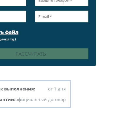
ть файл
ички тд.)
к выполнения:
от 1 дня
антии:
официальный договор