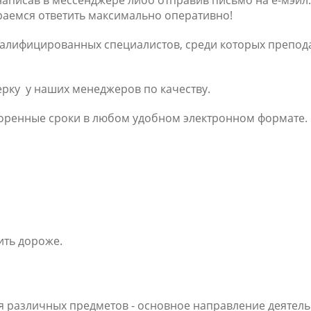
написав в мессенджере либо отправив письмо на е-мэйл
араемся ответить максимально оперативно!
валифицированных специалистов, среди которых препода
рку у наших менеджеров по качеству.
воренные сроки в любом удобном электронном формате.
ить дороже.
я различных предметов - основное направление деятел