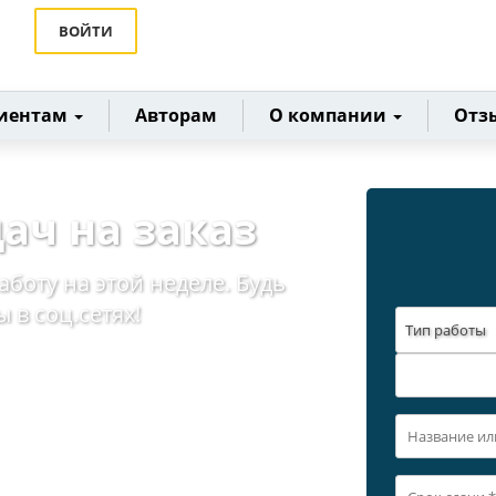
ВОЙТИ
иентам
Авторам
О компании
Отз
ач на заказ
аботу на этой неделе. Будь
 в соц.сетях!
Тип работы