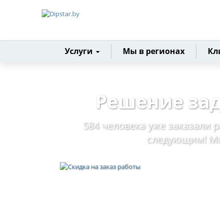
Главная
Услуги
Мы в регионах
Кл
Решение зад
584 человека уже заказали р
следующим! Мы