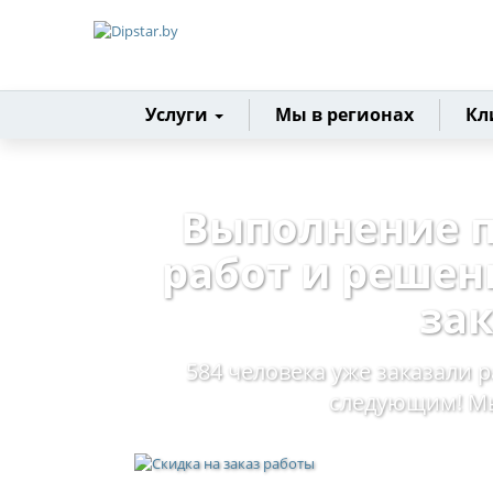
Главная
Услуги
Мы в регионах
Кл
Выполнение 
работ и решен
за
584 человека уже заказали р
следующим! Мы