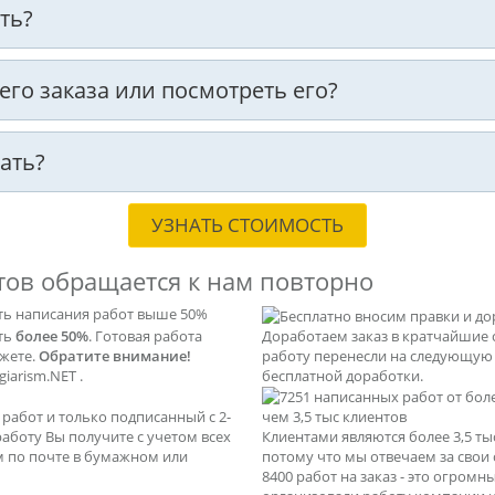
ть?
оего заказа или посмотреть его?
ать?
УЗНАТЬ СТОИМОСТЬ
тов обращается к нам повторно
ть написания работ выше 50%
ать
более 50%
. Готовая работа
Доработаем заказ в кратчайшие 
ажете.
Обратите внимание!
работу перенесли на следующую с
iarism.NET .
бесплатной доработки.
абот и только подписанный с 2-
чем 3,5 тыс клиентов
 работу Вы получите с учетом всех
Клиентами являются более 3,5 т
м по почте в бумажном или
потому что мы отвечаем за свои
8400 работ на заказ - это огром