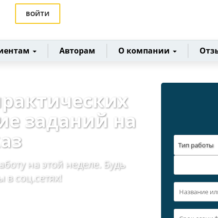
ВОЙТИ
иентам
Авторам
О компании
Отз
практических
ие заданий на
каз
Тип работы
аботу на этой неделе. Будь
 в соц.сетях!