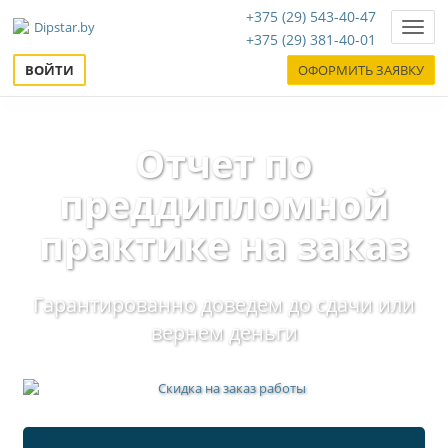
+375 (29) 543-40-47
Нави
+375 (29) 381-40-01
ВОЙТИ
ОФОРМИТЬ ЗАЯВКУ
Отчет по
преддипломной
практике на заказ
Гарантированно доведем до сдачи или
вернем деньги