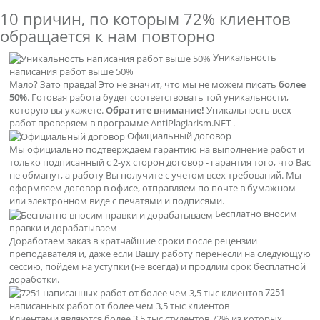
10 причин, по которым
72% клиентов
обращается к нам повторно
Уникальность
написания работ выше 50%
Мало? Зато правда! Это не значит, что мы не можем писать
более
50%
. Готовая работа будет соответствовать той уникальности,
которую вы укажете.
Обратите внимание!
Уникальность всех
работ проверяем в программе AntiPlagiarism.NET .
Официальный договор
Мы официально подтверждаем гарантию на выполнение работ и
только подписанный с 2-ух сторон договор - гарантия того, что Вас
не обманут, а работу Вы получите с учетом всех требований. Мы
оформляем договор в офисе, отправляем по почте в бумажном
или электронном виде с печатями и подписями.
Бесплатно вносим
правки и дорабатываем
Доработаем заказ в кратчайшие сроки после рецензии
преподавателя и, даже если Вашу работу перенесли на следующую
сессию, пойдем на уступки (не всегда) и продлим срок бесплатной
доработки.
7251
написанных работ от более чем 3,5 тыс клиентов
Клиентами являются более 3,5 тыс студентов 72% из которых