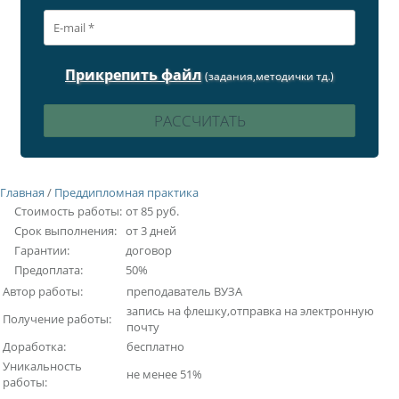
Прикрепить файл
(задания,методички тд.)
Главная
/
Преддипломная практика
Стоимость работы:
от 85 руб.
Срок выполнения:
от 3 дней
Гарантии:
договор
Предоплата:
50%
Автор работы:
преподаватель ВУЗА
запись на флешку,отправка на электронную
Получение работы:
почту
Доработка:
бесплатно
Уникальность
не менее 51%
работы: