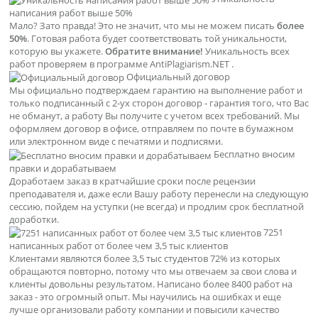
написания работ выше 50%
Мало? Зато правда! Это не значит, что мы не можем писать
более
50%
. Готовая работа будет соответствовать той уникальности,
которую вы укажете.
Обратите внимание!
Уникальность всех
работ проверяем в программе AntiPlagiarism.NET .
Официальный договор
Мы официально подтверждаем гарантию на выполнение работ и
только подписанный с 2-ух сторон договор - гарантия того, что Вас
не обманут, а работу Вы получите с учетом всех требований. Мы
оформляем договор в офисе, отправляем по почте в бумажном
или электронном виде с печатями и подписями.
Бесплатно вносим
правки и дорабатываем
Доработаем заказ в кратчайшие сроки после рецензии
преподавателя и, даже если Вашу работу перенесли на следующую
сессию, пойдем на уступки (не всегда) и продлим срок бесплатной
доработки.
7251
написанных работ от более чем 3,5 тыс клиентов
Клиентами являются более 3,5 тыс студентов 72% из которых
обращаются повторно, потому что мы отвечаем за свои слова и
клиенты довольны результатом. Написано более 8400 работ на
заказ - это огромный опыт. Мы научились на ошибках и еще
лучше организовали работу компании и повысили качество