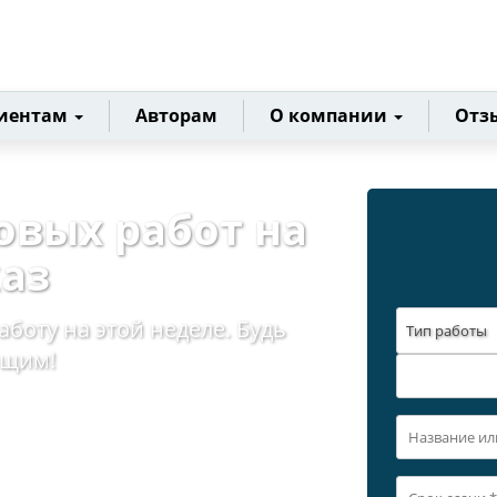
иентам
Авторам
О компании
Отз
овых работ на
каз
аботу на этой неделе. Будь
Тип работы
ющим!