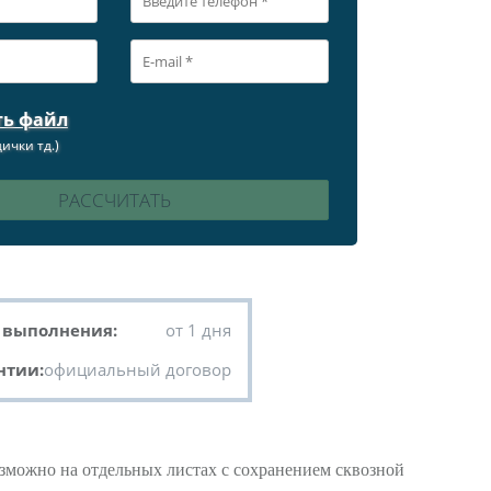
ть файл
ички тд.)
 выполнения:
от 1 дня
нтии:
официальный договор
зможно на отдельных листах с сохранением сквозной