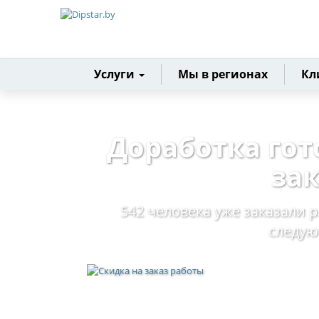
Главная
Услуги
Мы в регионах
Кл
Доработка гот
за
542 человека уже заказали р
следу