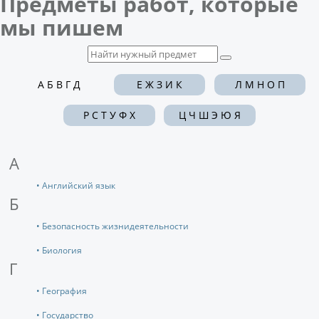
Предметы работ, которые
мы пишем
А Б В Г Д
Е Ж З И К
Л М Н О П
Р С Т У Ф Х
Ц Ч Ш Э Ю Я
А
• Английский язык
Б
• Безопасность жизнидеятельности
• Биология
Г
• География
• Государство