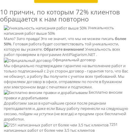
10 причин, по которым
72% клиентов
обращается к нам повторно
Уникальность
написания работ выше 50%
Мало? Зато правда! Это не значит, что мы не можем писать
более
50%
. Готовая работа будет соответствовать той уникальности,
которую вы укажете.
Обратите внимание!
Уникальность всех
работ проверяем в программе AntiPlagiarism.NET .
Официальный договор
Мы официально подтверждаем гарантию на выполнение работ и
только подписанный с 2-ух сторон договор - гарантия того, что Вас
не обманут, а работу Вы получите с учетом всех требований. Мы
оформляем договор в офисе, отправляем по почте в бумажном
или электронном виде с печатями и подписями.
Бесплатно вносим
правки и дорабатываем
Доработаем заказ в кратчайшие сроки после рецензии
преподавателя и, даже если Вашу работу перенесли на следующую
сессию, пойдем на уступки (не всегда) и продлим срок бесплатной
доработки.
7251
написанных работ от более чем 3,5 тыс клиентов