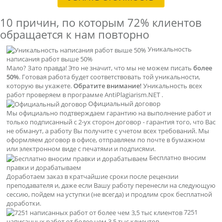
10 причин, по которым
72% клиентов
обращается к нам повторно
Уникальность
написания работ выше 50%
Мало? Зато правда! Это не значит, что мы не можем писать
более
50%
. Готовая работа будет соответствовать той уникальности,
которую вы укажете.
Обратите внимание!
Уникальность всех
работ проверяем в программе AntiPlagiarism.NET .
Официальный договор
Мы официально подтверждаем гарантию на выполнение работ и
только подписанный с 2-ух сторон договор - гарантия того, что Вас
не обманут, а работу Вы получите с учетом всех требований. Мы
оформляем договор в офисе, отправляем по почте в бумажном
или электронном виде с печатями и подписями.
Бесплатно вносим
правки и дорабатываем
Доработаем заказ в кратчайшие сроки после рецензии
преподавателя и, даже если Вашу работу перенесли на следующую
сессию, пойдем на уступки (не всегда) и продлим срок бесплатной
доработки.
7251
написанных работ от более чем 3,5 тыс клиентов