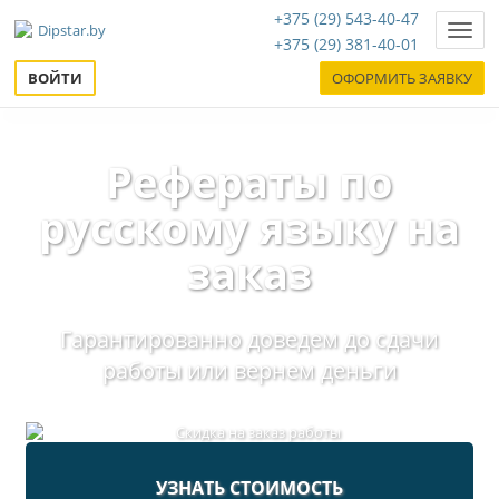
+375 (29) 543-40-47
Нави
+375 (29) 381-40-01
ВОЙТИ
ОФОРМИТЬ ЗАЯВКУ
Рефераты по
русскому языку на
заказ
Гарантированно доведем до сдачи
работы или вернем деньги
УЗНАТЬ СТОИМОСТЬ