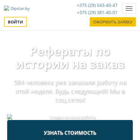
+375 (29) 543-40-47
Нави
+375 (29) 381-40-01
ВОЙТИ
ОФОРМИТЬ ЗАЯВКУ
Рефераты по
истории на заказ
584 человека уже заказали работу на
этой неделе. Будь следующий! Мы в
соц.сетях!
УЗНАТЬ СТОИМОСТЬ