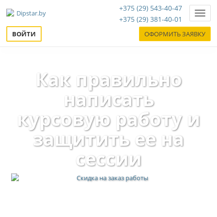
+375 (29) 543-40-47
Нави
+375 (29) 381-40-01
ВОЙТИ
ОФОРМИТЬ ЗАЯВКУ
Как правильно
написать
курсовую работу и
защитить ее на
сессии