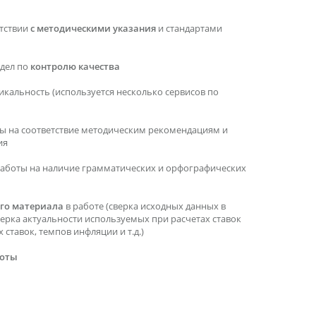
етствии
с методическими указания
и стандартами
тдел по
контролю качества
икальность (используется несколько сервисов по
ы на соответствие методическим рекомендациям и
ия
работы на наличие грамматических и орфографических
го материала
в работе (сверка исходных данных в
верка актуальности используемых при расчетах ставок
ставок, темпов инфляции и т.д.)
боты