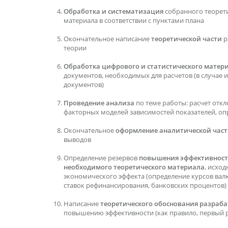
Обработка и систематизация
собранного теорет
материала в соответствии с пунктами плана
Окончательное написание
теоретической части
р
теории
Обработка цифрового и статистического матер
документов, необходимых для расчетов (в случае их
документов)
Проведение анализа
по теме работы: расчет откл
факторных моделей зависимостей показателей, оп
Окончательное
оформление аналитической час
выводов
Определение резервов
повышения эффективнос
необходимого теоретического материала
, исхо
экономического эффекта (определение курсов вал
ставок рефинансирования, банковских процентов)
Написание
теоретического обоснования разра
повышению эффективности (как правило, первый р