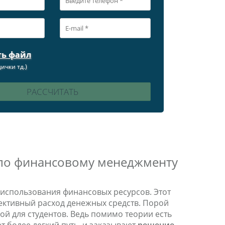
ть файл
ички тд.)
 по финансовому менеджменту
использования финансовых ресурсов. Этот
ективный расход денежных средств. Порой
ой для студентов. Ведь помимо теории есть