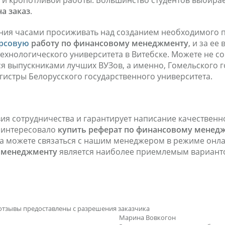
 и кропотливой работы. Большинство студентов выбирае
а заказ
.
лания часами просиживать над созданием необходимого п
урсовую
работу по
финансовому менеджменту
, и за е
технологического университета в Витебске. Можете не 
я выпускниками лучших ВУЗов, а именно, Гомельского г
гистры Белорусского государственного университета.
я сотрудничества и гарантирует написание качественно
заинтересовало
купить реферат
по финансовому менедж
да можете связаться с нашим менеджером в режиме онла
менеджменту
является наиболее приемлемым вариант
отзывы предоставлены с разрешения заказчика
Марина Вовкогон