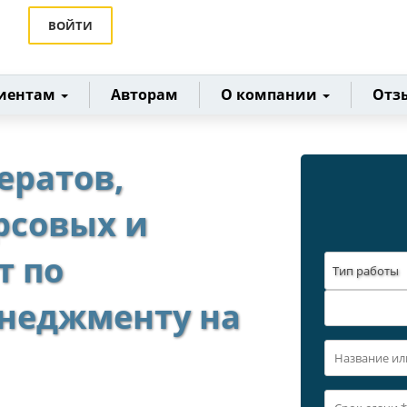
ВОЙТИ
иентам
Авторам
О компании
Отз
ератов,
рсовых и
т по
Тип работы
неджменту на