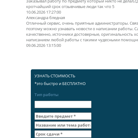
Заказывал работу по предмету который никто не делал,с
кротчайший срок отзывчивые люди так что 5
10.06.2026 17:27:00
Александра бледная
Отличный сервис, очень приятные администраторы. Свя
поэтому можно узнавать новости о написании работы. 
качественно, источники достоверные, оригинальность х
написанием любой работы с такими чудесными помощн
09.06.2026 13:15:00
УЗНАТЬ СТОИМОСТЬ
*это быстро и БЕСПЛАТНО
Тип работы