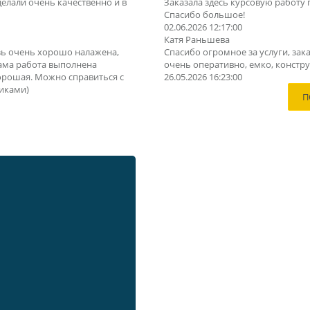
делали очень качественно и в
Заказала здесь курсовую работу 
Спасибо большое!
02.06.2026 12:17:00
Катя Раньшева
зь очень хорошо налажена,
Спасибо огромное за услуги, зака
Сама работа выполнена
очень оперативно, емко, конструк
орошая. Можно справиться с
26.05.2026 16:23:00
иками)
П