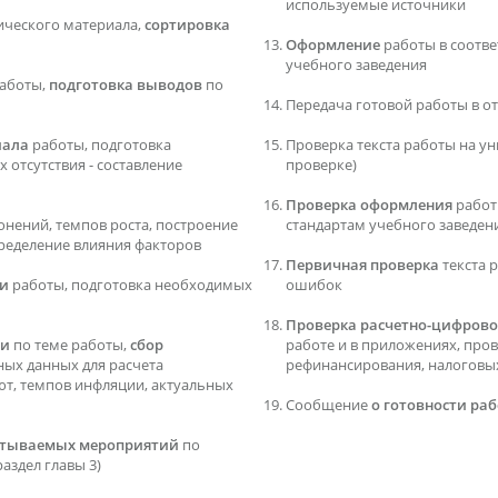
используемые источники
ического материала,
сортировка
Оформление
работы в соотв
учебного заведения
аботы,
подготовка выводов
по
Передача готовой работы в о
иала
работы, подготовка
Проверка текста работы на ун
 отсутствия - составление
проверке)
Проверка оформления
работ
онений, темпов роста, построение
стандартам учебного заведен
ределение влияния факторов
Первичная проверка
текста 
ти
работы, подготовка необходимых
ошибок
Проверка расчетно-цифрово
ти
по теме работы,
сбор
работе и в приложениях, про
дных данных для расчета
рефинансирования, налоговых 
ют, темпов инфляции, актуальных
Сообщение
о готовности ра
батываемых мероприятий
по
аздел главы 3)