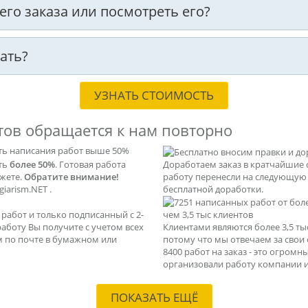
оего заказа или посмотреть его?
ать?
УЗНАТЬ СТОИМОСТЬ
тов обращается к нам повторно
ть написания работ выше 50%
ать
более 50%
. Готовая работа
Доработаем заказ в кратчайшие 
ажете.
Обратите внимание!
работу перенесли на следующую с
iarism.NET .
бесплатной доработки.
абот и только подписанный с 2-
чем 3,5 тыс клиентов
 работу Вы получите с учетом всех
Клиентами являются более 3,5 т
м по почте в бумажном или
потому что мы отвечаем за свои
8400 работ на заказ - это огром
организовали работу компании и
ПОКАЗАТЬ ЕЩЁ