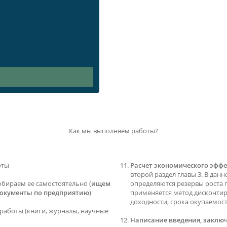
Как мы выполняем работы?
оты
Расчет экономического эффе
второй раздел главы 3. В данн
обираем ее самостоятельно (
ищем
определяются резервы роста 
документы по предприятию
)
применяется метод дисконти
доходности, срока окупаемос
работы (книги, журналы, научные
Написание введения, заключ