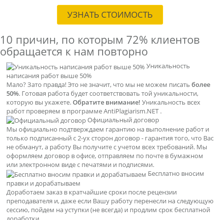
УЗНАТЬ СТОИМОСТЬ
10 причин, по которым
72% клиентов
обращается к нам повторно
Уникальность
написания работ выше 50%
Мало? Зато правда! Это не значит, что мы не можем писать
более
50%
. Готовая работа будет соответствовать той уникальности,
которую вы укажете.
Обратите внимание!
Уникальность всех
работ проверяем в программе AntiPlagiarism.NET .
Официальный договор
Мы официально подтверждаем гарантию на выполнение работ и
только подписанный с 2-ух сторон договор - гарантия того, что Вас
не обманут, а работу Вы получите с учетом всех требований. Мы
оформляем договор в офисе, отправляем по почте в бумажном
или электронном виде с печатями и подписями.
Бесплатно вносим
правки и дорабатываем
Доработаем заказ в кратчайшие сроки после рецензии
преподавателя и, даже если Вашу работу перенесли на следующую
сессию, пойдем на уступки (не всегда) и продлим срок бесплатной
доработки.