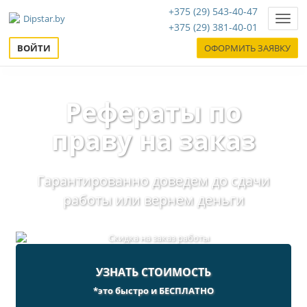
+375 (29) 543-40-47
Нави
+375 (29) 381-40-01
ВОЙТИ
ОФОРМИТЬ ЗАЯВКУ
Рефераты по
праву на заказ
Гарантированно доведем до сдачи
работы или вернем деньги
УЗНАТЬ СТОИМОСТЬ
*это быстро и БЕСПЛАТНО