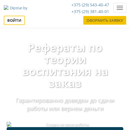
+375 (29) 543-40-47
Нави
+375 (29) 381-40-01
ВОЙТИ
ОФОРМИТЬ ЗАЯВКУ
Рефераты по
теории
воспитания на
заказ
Гарантированно доведем до сдачи
работы или вернем деньги