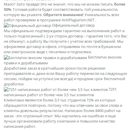
Мало? Зато правда! Это не значит, что мы не можем писать
более
50%
. Готовая работа будет соответствовать той уникальности,
которую вы укажете.
Обратите внимание!
Уникальность всех
работ проверяем в программе AntiPlagiarism.NET .
Официальный договор
Мы официально подтверждаем гарантию на выполнение работ и
только подписанный с 2-ух сторон договор - гарантия того, что Вас
не обманут, а работу Вы получите с учетом всех требований. Мы
оформляем договор в офисе, отправляем по почте в бумажном
или электронном виде с печатями и подписями.
Бесплатно вносим
правки и дорабатываем
Доработаем заказ в кратчайшие сроки после рецензии
преподавателя и, даже если Вашу работу перенесли на следующую
сессию, пойдем на уступки (не всегда) и продлим срок бесплатной
доработки.
7251
написанных работ от более чем 3,5 тыс клиентов
Клиентами являются более 3,5 тыс студентов 72% из которых
обращаются повторно, потому что мы отвечаем за свои слова и
клиенты довольны результатом. Написано более 8400 работ на
заказ - это огромный опыт. Мы научились на ошибках и еще
лучше организовали работу компании и повысили качество
написания работ.