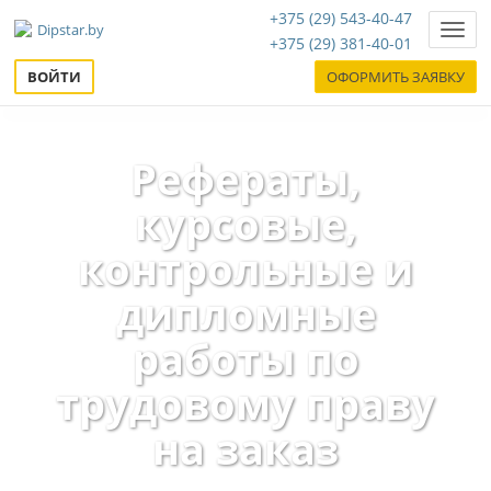
+375 (29) 543-40-47
Нави
+375 (29) 381-40-01
ВОЙТИ
ОФОРМИТЬ ЗАЯВКУ
Рефераты,
курсовые,
контрольные и
дипломные
работы по
трудовому праву
на заказ