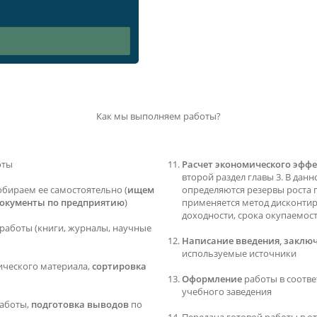
Как мы выполняем работы?
оты
Расчет экономического эффе
второй раздел главы 3. В данн
обираем ее самостоятельно (
ищем
определяются резервы роста 
документы по предприятию
)
применяется метод дисконти
доходности, срока окупаемос
работы (книги, журналы, научные
Написание введения, заключ
используемые источники
ического материала,
сортировка
Оформление
работы в соотв
учебного заведения
аботы,
подготовка выводов
по