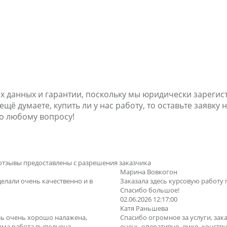
х данных и гарантии, поскольку мы юридически зареги
ё думаете, купить ли у нас работу, то оставьте заявку н
о любому вопросу!
отзывы предоставлены с разрешения заказчика
Марина Вовкогон
делали очень качественно и в
Заказала здесь курсовую работу 
Спасибо большое!
02.06.2026 12:17:00
Катя Раньшева
зь очень хорошо налажена,
Спасибо огромное за услуги, зака
Сама работа выполнена
очень оперативно, емко, конструк