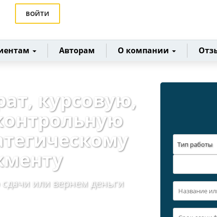
ВОЙТИ
иентам
Авторам
О компании
Отз
рат, курсовую,
контрольную
ратегическому
Тип работы
жменту
 сдачи или вернем деньги