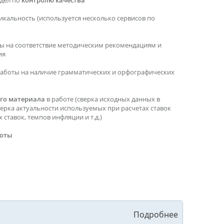
тдел по
контролю качества
икальность (используется несколько сервисов по
ы на соответствие методическим рекомендациям и
ия
работы на наличие грамматических и орфографических
го материала
в работе (сверка исходных данных в
верка актуальности используемых при расчетах ставок
ставок, темпов инфляции и т.д.)
боты