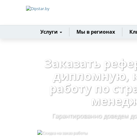
Главная
Услуги
Мы в регионах
Кл
Заказать рефе
дипломную, 
работу по ст
менед
Гарантированно доведем до