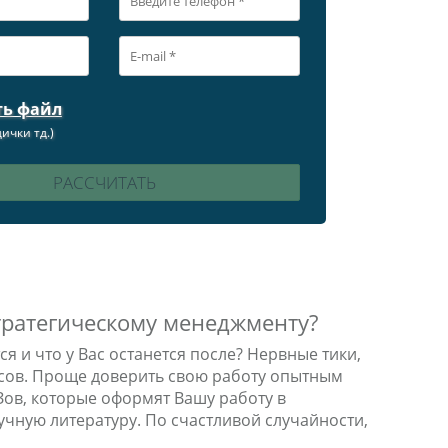
ть файл
ички тд.)
стратегическому менеджменту?
я и что у Вас останется после? Нервные тики,
ссов. Проще доверить свою работу опытным
Зов, которые оформят Вашу работу в
учную литературу. По счастливой случайности,