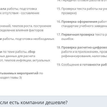
Передача готовой работы в о
иала
работы, подготовка
Проверка текста работы на ун
 отсутствия - составление
проверке)
Проверка оформления
работ
онений, темпов роста, построение
стандартам учебного заведен
ределение влияния факторов
Первичная проверка
текста 
ти
работы, подготовка необходимых
ошибок
Проверка расчетно-цифрово
ти
по теме работы,
сбор
работе и в приложениях, про
дных данных для расчета
рефинансирования, налоговых 
ют, темпов инфляции, актуальных
Сообщение
о готовности ра
батываемых мероприятий
по
аздел главы 3)
 если есть компании дешевле?