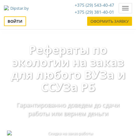
+375 (29) 543-40-47
Нави
+375 (29) 381-40-01
ВОЙТИ
ОФОРМИТЬ ЗАЯВКУ
Рефераты по
экологии на заказ
для любого ВУЗа и
ССУЗа РБ
Гарантированно доведем до сдачи
работы или вернем деньги