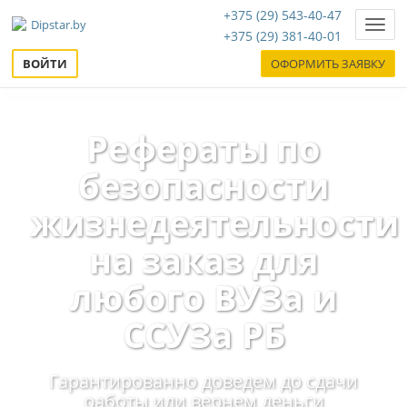
+375 (29) 543-40-47
Нави
+375 (29) 381-40-01
ВОЙТИ
ОФОРМИТЬ ЗАЯВКУ
Рефераты по
безопасности
жизнедеятельности
на заказ для
любого ВУЗа и
ССУЗа РБ
Гарантированно доведем до сдачи
работы или вернем деньги