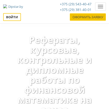
+375 (29) 543-40-47
Нави
+375 (29) 381-40-01
ВОЙТИ
ОФОРМИТЬ ЗАЯВКУ
Рефераты,
курсовые,
контрольные и
дипломные
работы по
финансовой
математике на