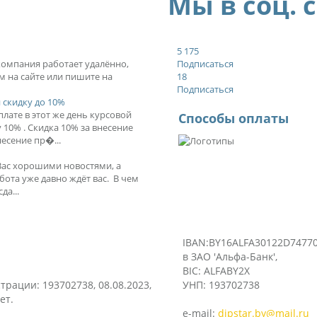
Мы в соц. 
5 175
 компания работает удалённо,
Подписаться
м на сайте или пишите на
18
Подписаться
 скидку до 10%
лате в этот же день курсовой
Способы оплаты
10% . Скидка 10% за внесение
есение пр�...
Вас хорошими новостями, а
бота уже давно ждёт вас. В чем
да...
IBAN:BY16ALFA30122D74770
в ЗАО 'Альфа-Банк',
BIC: ALFABY2X
трации: 193702738, 08.08.2023,
УНП: 193702738
ет.
e-mail:
dipstar.by@mail.ru