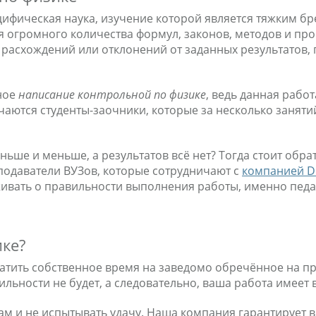
цифическая наука, изучение которой является тяжким бр
огромного количества формул, законов, методов и проче
 расхождений или отклонений от заданных результатов,
ное
написание контрольной по физике
, ведь данная рабо
аются студенты-заочники, которые за несколько заняти
ньше и меньше, а результатов всё нет? Тогда стоит обр
подаватели ВУЗов, которые сотрудничают с
компанией Di
живать о правильности выполнения работы, именно пед
ике?
ратить собственное время на заведомо обречённое на пр
ильности не будет, а следовательно, ваша работа имеет 
ам и не испытывать удачу. Наша компания гарантирует 