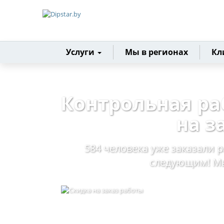
Главная
Услуги
Мы в регионах
Кл
Контрольная ра
на з
584 человека уже заказали р
следующим! Мы