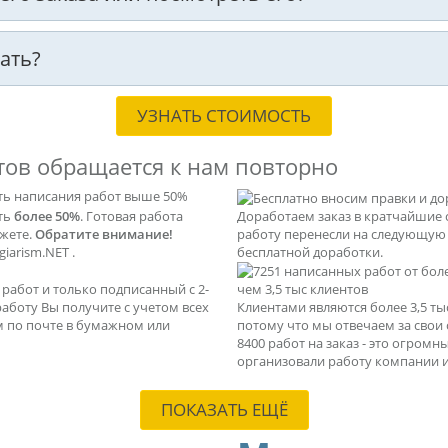
ать?
УЗНАТЬ СТОИМОСТЬ
тов обращается к нам повторно
ть написания работ выше 50%
ать
более 50%
. Готовая работа
Доработаем заказ в кратчайшие 
ажете.
Обратите внимание!
работу перенесли на следующую с
iarism.NET .
бесплатной доработки.
абот и только подписанный с 2-
чем 3,5 тыс клиентов
 работу Вы получите с учетом всех
Клиентами являются более 3,5 т
м по почте в бумажном или
потому что мы отвечаем за свои
8400 работ на заказ - это огром
организовали работу компании и
ПОКАЗАТЬ ЕЩЁ