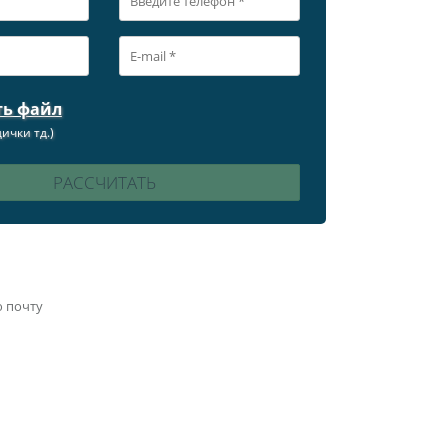
ть файл
ички тд.)
ю почту