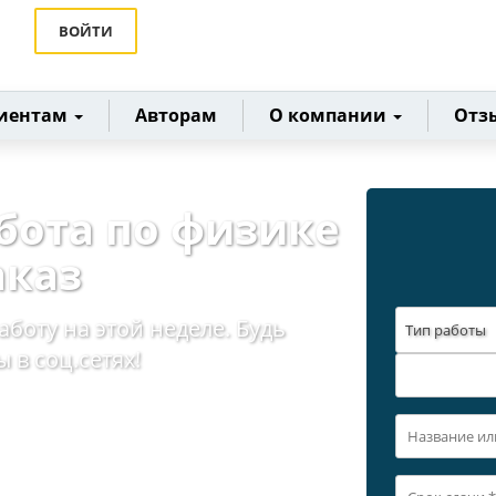
ВОЙТИ
иентам
Авторам
О компании
Отз
бота по физике
аказ
аботу на этой неделе. Будь
Тип работы
 в соц.сетях!