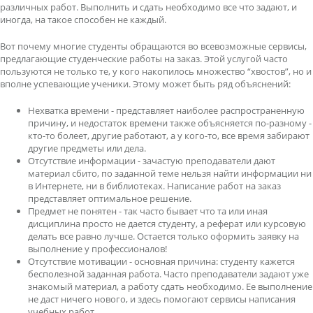
различных работ. Выполнить и сдать необходимо все что задают, и
иногда, на такое способен не каждый.
Вот почему многие студенты обращаются во всевозможные сервисы,
предлагающие студенческие работы на заказ. Этой услугой часто
пользуются не только те, у кого накопилось множество “хвостов”, но и
вполне успевающие ученики. Этому может быть ряд объяснений:
Нехватка времени - представляет наиболее распространенную
причину, и недостаток времени также объясняется по-разному -
кто-то болеет, другие работают, а у кого-то, все время забирают
другие предметы или дела.
Отсутствие информации - зачастую преподаватели дают
материал сбито, по заданной теме нельзя найти информации ни
в Интернете, ни в библиотеках. Написание работ на заказ
представляет оптимальное решение.
Предмет не понятен - так часто бывает что та или иная
дисциплина просто не дается студенту, а реферат или курсовую
делать все равно лучше. Остается только оформить заявку на
выполнение у профессионалов!
Отсутствие мотивации - основная причина: студенту кажется
бесполезной заданная работа. Часто преподаватели задают уже
знакомый материал, а работу сдать необходимо. Ее выполнение
не даст ничего нового, и здесь помогают сервисы написания
учебных работ.