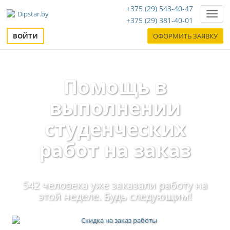
+375 (29) 543-40-47
Нави
+375 (29) 381-40-01
ВОЙТИ
ОФОРМИТЬ ЗАЯВКУ
Помощь в
выполнении
студенческих
работ на заказ
542 человека уже заказали работу на
этой неделе. Будь следующим!