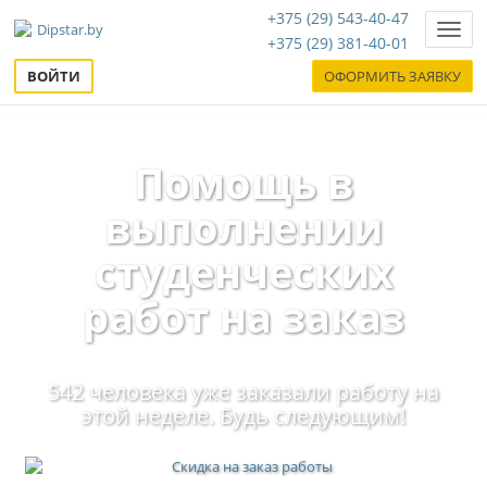
+375 (29) 543-40-47
Нави
+375 (29) 381-40-01
ВОЙТИ
ОФОРМИТЬ ЗАЯВКУ
Помощь в
выполнении
студенческих
работ на заказ
542 человека уже заказали работу на
этой неделе. Будь следующим!