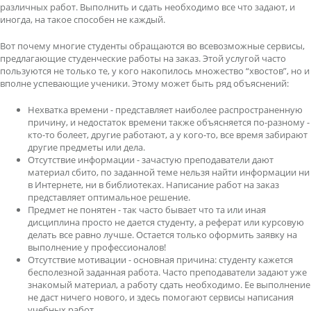
различных работ. Выполнить и сдать необходимо все что задают, и
иногда, на такое способен не каждый.
Вот почему многие студенты обращаются во всевозможные сервисы,
предлагающие студенческие работы на заказ. Этой услугой часто
пользуются не только те, у кого накопилось множество “хвостов”, но и
вполне успевающие ученики. Этому может быть ряд объяснений:
Нехватка времени - представляет наиболее распространенную
причину, и недостаток времени также объясняется по-разному -
кто-то болеет, другие работают, а у кого-то, все время забирают
другие предметы или дела.
Отсутствие информации - зачастую преподаватели дают
материал сбито, по заданной теме нельзя найти информации ни
в Интернете, ни в библиотеках. Написание работ на заказ
представляет оптимальное решение.
Предмет не понятен - так часто бывает что та или иная
дисциплина просто не дается студенту, а реферат или курсовую
делать все равно лучше. Остается только оформить заявку на
выполнение у профессионалов!
Отсутствие мотивации - основная причина: студенту кажется
бесполезной заданная работа. Часто преподаватели задают уже
знакомый материал, а работу сдать необходимо. Ее выполнение
не даст ничего нового, и здесь помогают сервисы написания
учебных работ.