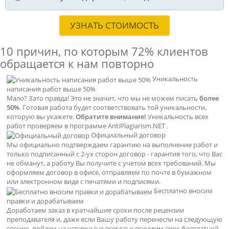
УЗНАТЬ СТОИМОСТЬ
10 причин, по которым
72% клиентов
обращается к нам повторно
Уникальность
написания работ выше 50%
Мало? Зато правда! Это не значит, что мы не можем писать
более
50%
. Готовая работа будет соответствовать той уникальности,
которую вы укажете.
Обратите внимание!
Уникальность всех
работ проверяем в программе AntiPlagiarism.NET .
Официальный договор
Мы официально подтверждаем гарантию на выполнение работ и
только подписанный с 2-ух сторон договор - гарантия того, что Вас
не обманут, а работу Вы получите с учетом всех требований. Мы
оформляем договор в офисе, отправляем по почте в бумажном
или электронном виде с печатями и подписями.
Бесплатно вносим
правки и дорабатываем
Доработаем заказ в кратчайшие сроки после рецензии
преподавателя и, даже если Вашу работу перенесли на следующую
сессию, пойдем на уступки (не всегда) и продлим срок бесплатной