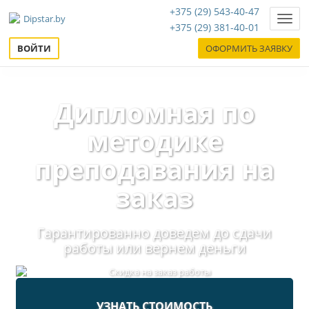
+375 (29) 543-40-47
Нави
+375 (29) 381-40-01
ВОЙТИ
ОФОРМИТЬ ЗАЯВКУ
Дипломная по
методике
преподавания на
заказ
Гарантированно доведем до сдачи
работы или вернем деньги
УЗНАТЬ СТОИМОСТЬ