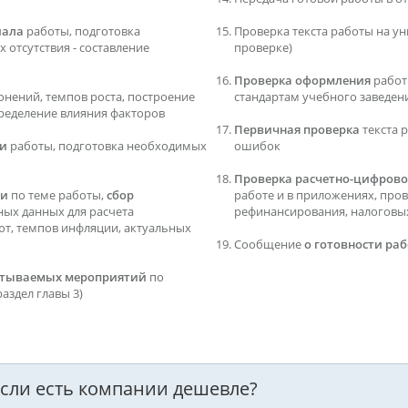
иала
работы, подготовка
Проверка текста работы на ун
 отсутствия - составление
проверке)
Проверка оформления
работ
онений, темпов роста, построение
стандартам учебного заведен
ределение влияния факторов
Первичная проверка
текста 
ти
работы, подготовка необходимых
ошибок
Проверка расчетно-цифрово
ти
по теме работы,
сбор
работе и в приложениях, про
дных данных для расчета
рефинансирования, налоговых 
ют, темпов инфляции, актуальных
Сообщение
о готовности ра
батываемых мероприятий
по
аздел главы 3)
 если есть компании дешевле?