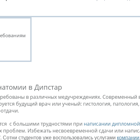
ребованиям
натомии в Дипстар
требованы в различных медучреждениях. Современный в
уется будущий врач или ученый: гистология, патология
оотдачи.
ются с большими трудностями при
написании дипломно
ых проблем. Избежать несвоевременной сдачи или напи
”. Сотни студентов уже воспользовались услугами
компании