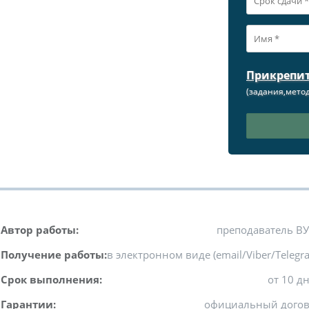
Прикрепи
(задания,метод
Автор работы:
преподаватель В
Получение работы:
в электронном виде (email/Viber/Telegr
Срок выполнения:
от 10 д
Гарантии:
официальный дого