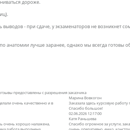
ениваться дороже.
иц).
 выводов - при сдаче, у экзаменаторов не возникнет со
 по анатомии лучше заранее, однако мы всегда готовы о
отзывы предоставлены с разрешения заказчика
Марина Вовкогон
делали очень качественно и в
Заказала здесь курсовую работу 
Спасибо большое!
02.06.2026 12:17:00
Катя Раньшева
зь очень хорошо налажена,
Спасибо огромное за услуги, зака
Сама работа выполнена
очень оперативно, емко, конструк