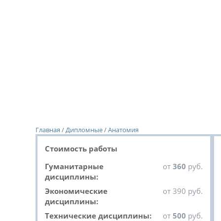
Главная
/
Дипломные
/
Анатомия
Стоимость работы
Гуманитарные
от
360
руб.
дисциплины:
Экономические
от 390 руб.
дисциплины:
Технические дисциплины:
от
500
руб.