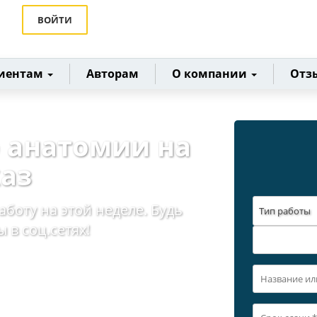
ВОЙТИ
иентам
Авторам
О компании
Отз
 анатомии на
каз
аботу на этой неделе. Будь
Тип работы
 в соц.сетях!