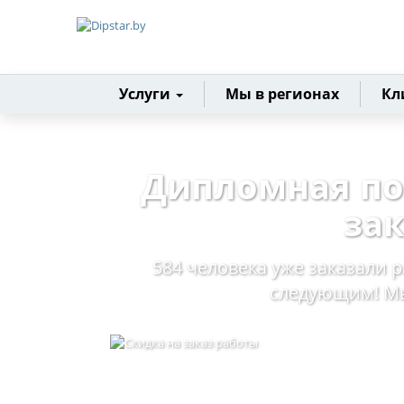
Главная
Услуги
Мы в регионах
Кл
Дипломная по
за
584 человека уже заказали р
следующим! Мы