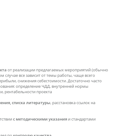
кта
от реализации предлагаемых мероприятий (обычно
ом случае все зависит от темы работы, чаще всего
прибыли, снижения себестоимости. Достаточно часто
рования: определение ЧДД, внутренней нормы
ти, рентабельности проекта
ения, списка литературы
, расстановка ссылок на
етствии
с методическими указания
и стандартами
тдел по
контролю качества