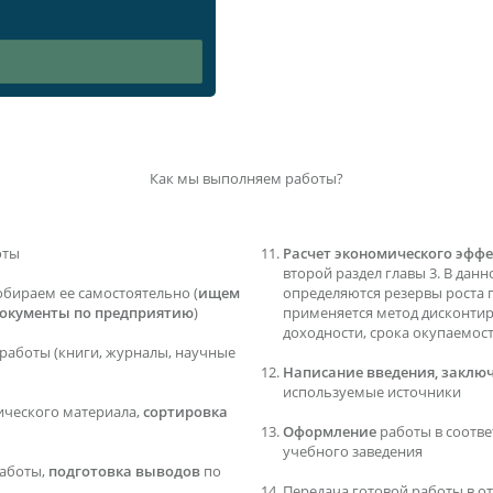
Как мы выполняем работы?
оты
Расчет экономического эффе
второй раздел главы 3. В данн
обираем ее самостоятельно (
ищем
определяются резервы роста 
документы по предприятию
)
применяется метод дисконти
доходности, срока окупаемос
работы (книги, журналы, научные
Написание введения, заключ
используемые источники
ического материала,
сортировка
Оформление
работы в соотв
учебного заведения
аботы,
подготовка выводов
по
Передача готовой работы в о