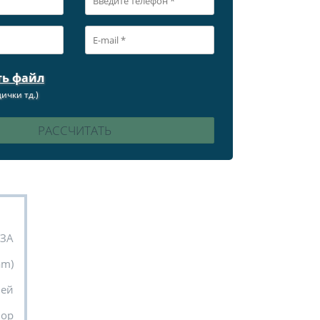
ть файл
ички тд.)
УЗА
am)
ней
вор