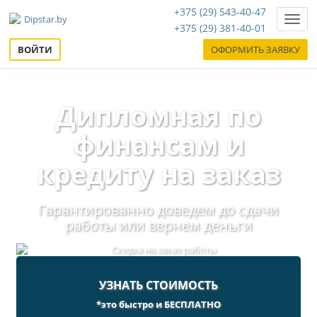
+375 (29) 543-40-47
Нави
+375 (29) 381-40-01
ВОЙТИ
ОФОРМИТЬ ЗАЯВКУ
Дипломная по
финансам и
кредиту на заказ
Гарантированно доведем до сдачи
работы или вернем деньги
УЗНАТЬ СТОИМОСТЬ
*это быстро и БЕСПЛАТНО