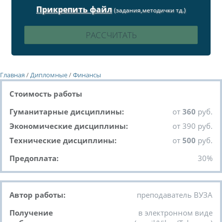
Прикрепить файл
(задания,методички тд.)
Главная
/
Дипломные
/
Финансы
Стоимость работы
Гуманитарные дисциплины:
от
360
руб.
Экономические дисциплины:
от 390 руб.
Технические дисциплины:
от
500
руб.
Предоплата:
30%
Автор работы:
преподаватель ВУЗА
Получение
в электронном виде