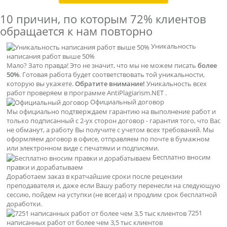
10 причин, по которым
72% клиентов
обращается к нам повторно
Уникальность
написания работ выше 50%
Мало? Зато правда! Это не значит, что мы не можем писать
более
50%
. Готовая работа будет соответствовать той уникальности,
которую вы укажете.
Обратите внимание!
Уникальность всех
работ проверяем в программе AntiPlagiarism.NET .
Официальный договор
Мы официально подтверждаем гарантию на выполнение работ и
только подписанный с 2-ух сторон договор - гарантия того, что Вас
не обманут, а работу Вы получите с учетом всех требований. Мы
оформляем договор в офисе, отправляем по почте в бумажном
или электронном виде с печатями и подписями.
Бесплатно вносим
правки и дорабатываем
Доработаем заказ в кратчайшие сроки после рецензии
преподавателя и, даже если Вашу работу перенесли на следующую
сессию, пойдем на уступки (не всегда) и продлим срок бесплатной
доработки.
7251
написанных работ от более чем 3,5 тыс клиентов