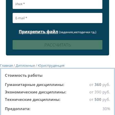
Прикрепить файл
(задания,методички тд.)
Главная
/
Дипломные
/
Юриспруденция
Стоимость работы
Гуманитарные дисциплины:
от
360
руб.
Экономические дисциплины:
от 390 руб.
Технические дисциплины:
от
500
руб.
Предоплата:
30%