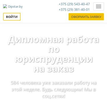
+375 (29) 543-40-47
Нави
+375 (29) 381-40-01
ВОЙТИ
ОФОРМИТЬ ЗАЯВКУ
Дипломная работа
по
юриспруденции
на заказ
584 человека уже заказали работу на
этой неделе. Будь следующим! Мы в
соц.сетях!