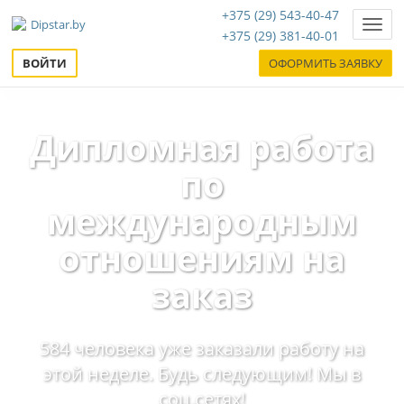
+375 (29) 543-40-47
Нави
+375 (29) 381-40-01
ВОЙТИ
ОФОРМИТЬ ЗАЯВКУ
Дипломная работа
по
международным
отношениям на
заказ
584 человека уже заказали работу на
этой неделе. Будь следующим! Мы в
соц.сетях!