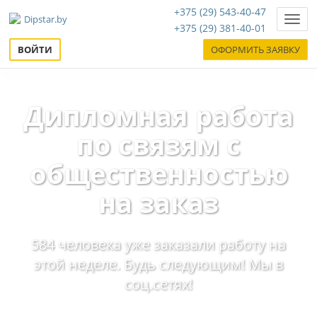
+375 (29) 543-40-47
Нави
+375 (29) 381-40-01
ВОЙТИ
ОФОРМИТЬ ЗАЯВКУ
Дипломная работа
по связям с
общественностью
на заказ
584 человека уже заказали работу на
этой неделе. Будь следующим! Мы в
соц.сетях!