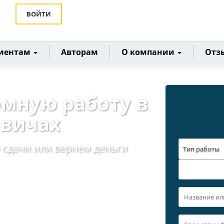
ВОЙТИ
иентам
Авторам
О компании
Отз
омную работу в
овичах
 сдачи или вернем деньги
Тип работы