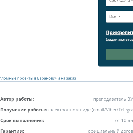
Прикрепи
(задания,метод
пломные проекты в Барановичи на заказ
Автор работы:
преподаватель В
Получение работы:
в электронном виде (email/Viber/Telegr
Срок выполнения:
от 10 д
Гарантии:
официальный дого