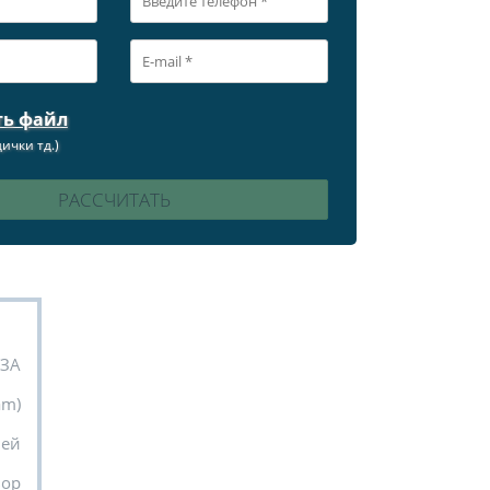
ть файл
ички тд.)
УЗА
am)
ней
вор