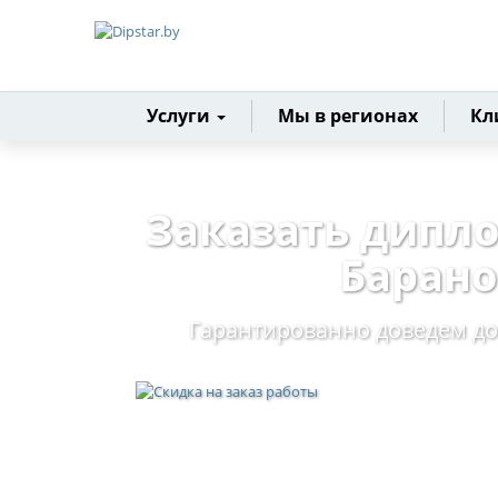
Главная
Услуги
Мы в регионах
Кл
Заказать дипл
Баран
Гарантированно доведем до