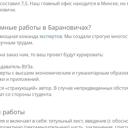
 составил 7,5. Наш главный офис находится в Минске, 
новичи.
омные работы в Барановичах?
т мощная команда
экспертов
. Мы создали строгую многос
аучным трудам.
а заказ нам, то ваш проект будут курировать:
одаватель ВУЗа.
ерты с высшим экономическим и гуманитарным образов
ики и приложений.
ся «страхующий» автор. В случае непредвиденных обсто
т со стороны студента.
й работы
я и включает в себя: титульный лист, введение (с обосн
проектную (рекомендательную) часть, заключение, спис