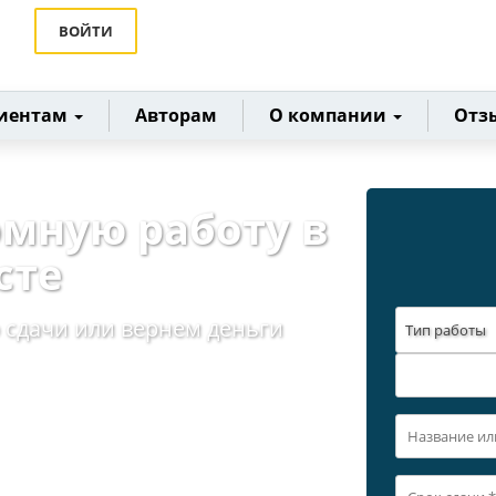
ВОЙТИ
иентам
Авторам
О компании
Отз
омную работу в
сте
 сдачи или вернем деньги
Тип работы