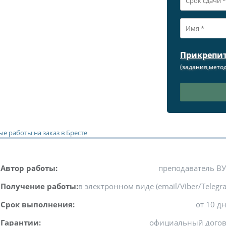
Прикрепи
(задания,метод
е работы на заказ в Бресте
Автор работы:
преподаватель В
Получение работы:
в электронном виде (email/Viber/Telegr
Срок выполнения:
от 10 д
Гарантии:
официальный дого