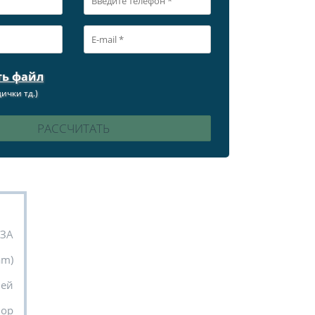
ть файл
ички тд.)
УЗА
am)
ней
вор