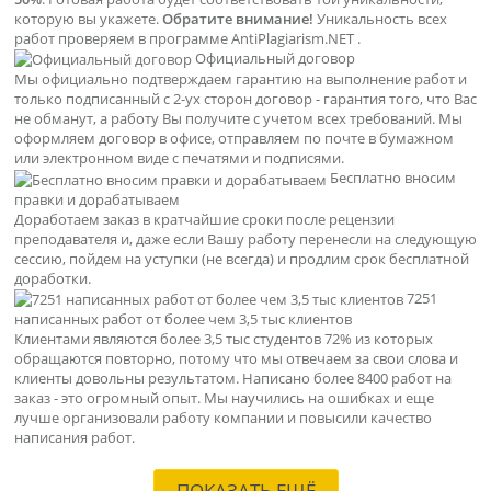
которую вы укажете.
Обратите внимание!
Уникальность всех
работ проверяем в программе AntiPlagiarism.NET .
Официальный договор
Мы официально подтверждаем гарантию на выполнение работ и
только подписанный с 2-ух сторон договор - гарантия того, что Вас
не обманут, а работу Вы получите с учетом всех требований. Мы
оформляем договор в офисе, отправляем по почте в бумажном
или электронном виде с печатями и подписями.
Бесплатно вносим
правки и дорабатываем
Доработаем заказ в кратчайшие сроки после рецензии
преподавателя и, даже если Вашу работу перенесли на следующую
сессию, пойдем на уступки (не всегда) и продлим срок бесплатной
доработки.
7251
написанных работ от более чем 3,5 тыс клиентов
Клиентами являются более 3,5 тыс студентов 72% из которых
обращаются повторно, потому что мы отвечаем за свои слова и
клиенты довольны результатом. Написано более 8400 работ на
заказ - это огромный опыт. Мы научились на ошибках и еще
лучше организовали работу компании и повысили качество
написания работ.
ПОКАЗАТЬ ЕЩЁ