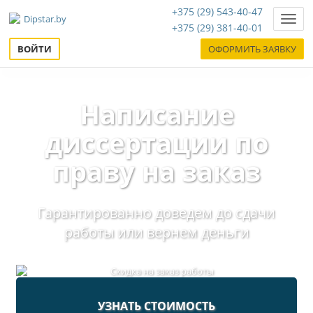
+375 (29) 543-40-47
Нави
+375 (29) 381-40-01
ВОЙТИ
ОФОРМИТЬ ЗАЯВКУ
Написание
диссертации по
праву на заказ
Гарантированно доведем до сдачи
работы или вернем деньги
УЗНАТЬ СТОИМОСТЬ