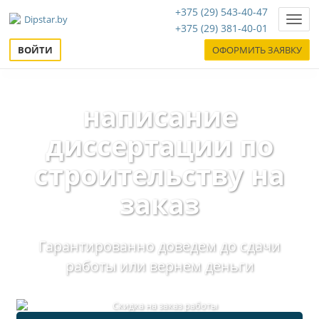
+375 (29) 543-40-47
Нави
+375 (29) 381-40-01
ВОЙТИ
ОФОРМИТЬ ЗАЯВКУ
написание
диссертации по
строительству на
заказ
Гарантированно доведем до сдачи
работы или вернем деньги