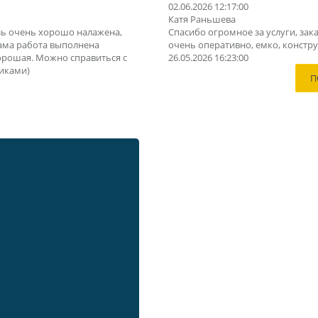
02.06.2026 12:17:00
Катя Раньшева
зь очень хорошо налажена,
Спасибо огромное за услуги, зака
Сама работа выполнена
очень оперативно, емко, конструк
орошая. Можно справиться с
26.05.2026 16:23:00
иками)
П