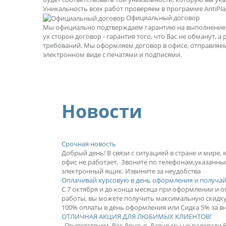
Уникальность всех работ проверяем в программе AntiPlag
Официальный договор
Мы официально подтверждаем гарантию на выполнение р
ух сторон договор - гарантия того, что Вас не обманут, а
требований. Мы оформляем договор в офисе, отправляе
электронном виде с печатями и подписями.
Новости
Срочная новость
Добрый день! В связи с ситуацией в стране и мире,
офис не работает. Звоните по телефонам,указанны
электронный ящик. Извините за неудобства
Оплачивай курсовую в день оформления и получай
С 7 октября и до конца месяца при оформлении и оп
работы, вы можете получить максимальную скидку 
100% оплаты в день оформления или Сидка 5% за вн
ОТЛИЧНАЯ АКЦИЯ ДЛЯ ЛЮБИМЫХ КЛИЕНТОВ!
Приветствуем, Вас Друзья. Давно мы не радовали 