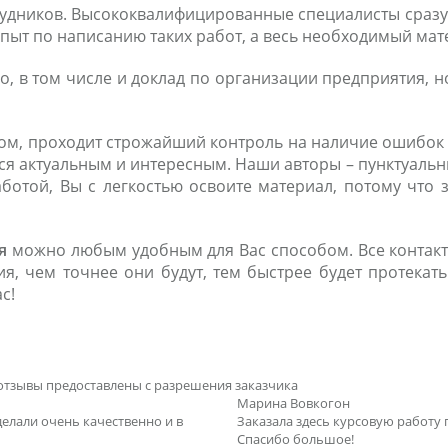
удников. Высококвалифицированные специалисты сразу ж
 опыт по написанию таких работ, а весь необходимый мат
о, в том числе и доклад по организации предприятия, но
ом, проходит строжайший контроль на наличие ошибок и
я актуальным и интересным. Наши авторы – пунктуальн
отой, Вы с легкостью освоите материал, потому что 
я
можно любым удобным для Вас способом. Все контакты
ия, чем точнее они будут, тем быстрее будет протека
с!
отзывы предоставлены с разрешения заказчика
Марина Вовкогон
делали очень качественно и в
Заказала здесь курсовую работу 
Спасибо большое!