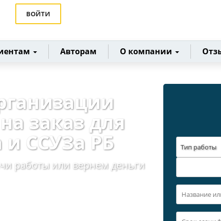
ВОЙТИ
иентам
Авторам
О компании
Отз
организации
на заказ для
 и ССУЗа РБ
Тип работы
ачи работы или вернем деньги