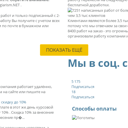
iarism.NET .
бесплатной доработки.
абот и только подписанный с 2-
чем 3,5 тыс клиентов
 работу Вы получите с учетом всех
Клиентами являются более 3,5 т
м по почте в бумажном или
потому что мы отвечаем за свои
8400 работ на заказ - это огром
организовали работу компании и
ПОКАЗАТЬ ЕЩЁ
Мы в соц. 
5 175
 компания работает удалённо,
Подписаться
м на сайте или пишите на
18
Подписаться
 скидку до 10%
лате в этот же день курсовой
Способы оплаты
10% . Скидка 10% за внесение
есение пр�...
Вас хорошими новостями, а