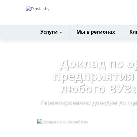
Главная
Услуги
Мы в регионах
Кл
Доклад по 
предприятия 
любого ВУЗа
Гарантированно доведем до сд