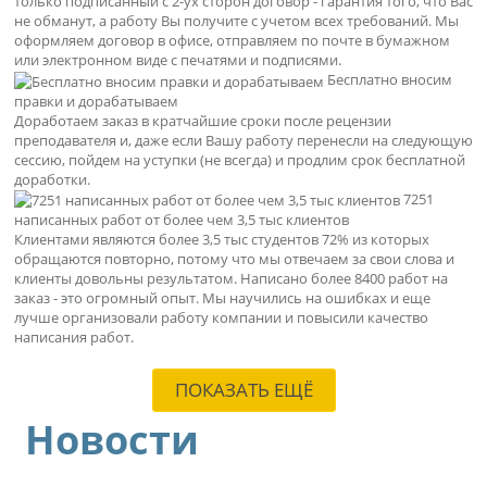
только подписанный с 2-ух сторон договор - гарантия того, что Вас
не обманут, а работу Вы получите с учетом всех требований. Мы
оформляем договор в офисе, отправляем по почте в бумажном
или электронном виде с печатями и подписями.
Бесплатно вносим
правки и дорабатываем
Доработаем заказ в кратчайшие сроки после рецензии
преподавателя и, даже если Вашу работу перенесли на следующую
сессию, пойдем на уступки (не всегда) и продлим срок бесплатной
доработки.
7251
написанных работ от более чем 3,5 тыс клиентов
Клиентами являются более 3,5 тыс студентов 72% из которых
обращаются повторно, потому что мы отвечаем за свои слова и
клиенты довольны результатом. Написано более 8400 работ на
заказ - это огромный опыт. Мы научились на ошибках и еще
лучше организовали работу компании и повысили качество
написания работ.
ПОКАЗАТЬ ЕЩЁ
Новости