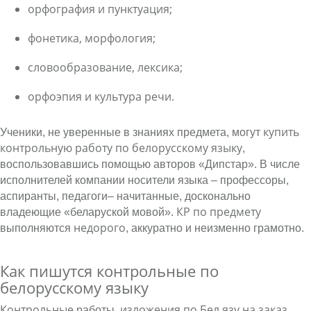
орфография и пунктуация;
фонетика, морфология;
словообразование, лексика;
орфоэпия и культура речи.
купить
Ученики, не уверенные в знаниях предмета, могут
контрольную работу по белорусскому языку
,
воспользовавшись помощью авторов «Дипстар». В числе
исполнителей компании носители языка – профессоры,
аспиранты, педагоги– начитанные, досконально
КР по предмету
владеющие «беларуской мовой».
недорого
выполняются
, аккуратно и неизменно грамотно.
Как пишутся контрольные по
белорусскому языку
Контрольные
изложения по Бел язу на заказ
работы,