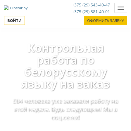
+375 (29) 543-40-47
Нави
+375 (29) 381-40-01
ВОЙТИ
ОФОРМИТЬ ЗАЯВКУ
Контрольная
работа по
белорусскому
языку на заказ
584 человека уже заказали работу на
этой неделе. Будь следующим! Мы в
соц.сетях!