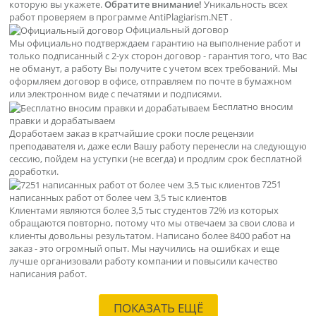
которую вы укажете.
Обратите внимание!
Уникальность всех
работ проверяем в программе AntiPlagiarism.NET .
Официальный договор
Мы официально подтверждаем гарантию на выполнение работ и
только подписанный с 2-ух сторон договор - гарантия того, что Вас
не обманут, а работу Вы получите с учетом всех требований. Мы
оформляем договор в офисе, отправляем по почте в бумажном
или электронном виде с печатями и подписями.
Бесплатно вносим
правки и дорабатываем
Доработаем заказ в кратчайшие сроки после рецензии
преподавателя и, даже если Вашу работу перенесли на следующую
сессию, пойдем на уступки (не всегда) и продлим срок бесплатной
доработки.
7251
написанных работ от более чем 3,5 тыс клиентов
Клиентами являются более 3,5 тыс студентов 72% из которых
обращаются повторно, потому что мы отвечаем за свои слова и
клиенты довольны результатом. Написано более 8400 работ на
заказ - это огромный опыт. Мы научились на ошибках и еще
лучше организовали работу компании и повысили качество
написания работ.
ПОКАЗАТЬ ЕЩЁ