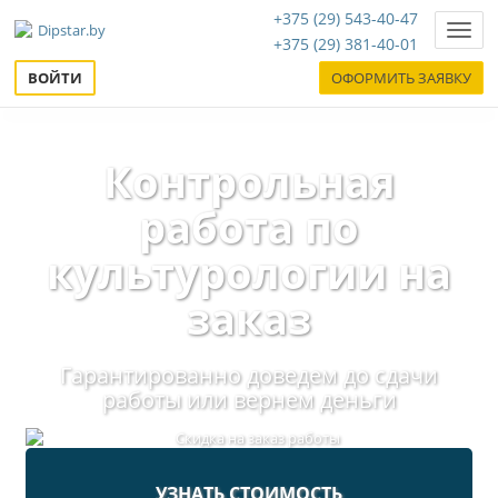
+375 (29) 543-40-47
Нави
+375 (29) 381-40-01
ВОЙТИ
ОФОРМИТЬ ЗАЯВКУ
Контрольная
работа по
культурологии на
заказ
Гарантированно доведем до сдачи
работы или вернем деньги
УЗНАТЬ СТОИМОСТЬ