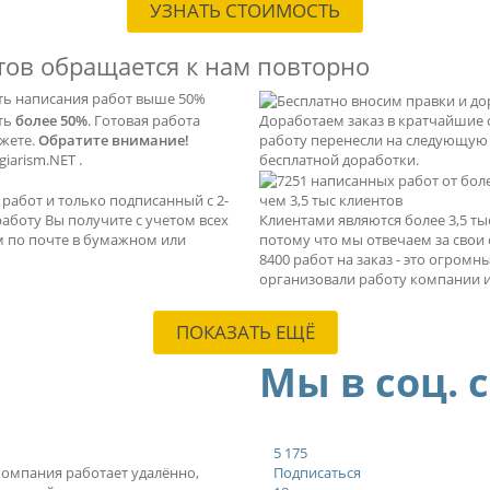
УЗНАТЬ СТОИМОСТЬ
тов обращается к нам повторно
ть написания работ выше 50%
ать
более 50%
. Готовая работа
Доработаем заказ в кратчайшие 
ажете.
Обратите внимание!
работу перенесли на следующую с
iarism.NET .
бесплатной доработки.
абот и только подписанный с 2-
чем 3,5 тыс клиентов
 работу Вы получите с учетом всех
Клиентами являются более 3,5 т
м по почте в бумажном или
потому что мы отвечаем за свои
8400 работ на заказ - это огром
организовали работу компании и
ПОКАЗАТЬ ЕЩЁ
Мы в соц. 
5 175
 компания работает удалённо,
Подписаться