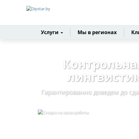
Главная
Услуги
Мы в регионах
Кл
Контрольна
лингвистик
Гарантированно доведем до сд