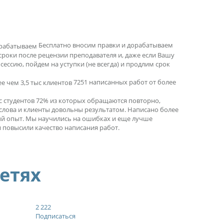
Бесплатно вносим правки и дорабатываем
сроки после рецензии преподавателя и, даже если Вашу
ессию, пойдем на уступки (не всегда) и продлим срок
7251 написанных работ от более
ыс студентов 72% из которых обращаются повторно,
 слова и клиенты довольны результатом. Написано более
ный опыт. Мы научились на ошибках и еще лучше
 повысили качество написания работ.
сетях
2 222
Подписаться