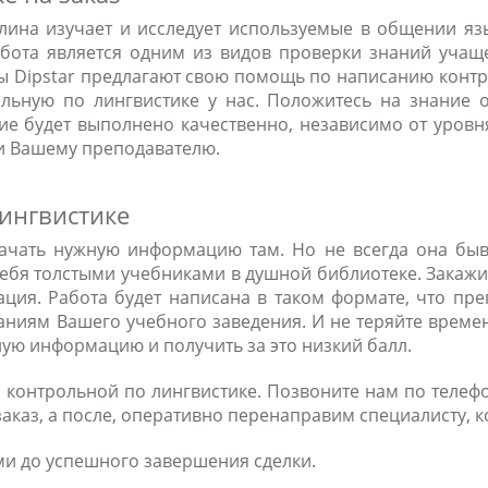
плина изучает и исследует используемые в общении яз
бота является одним из видов проверки знаний учащ
 Dipstar предлагают свою помощь по написанию контро
рольную по лингвистике у нас. Положитесь на знание
ние будет выполнено качественно, независимо от уров
 и Вашему преподавателю.
ингвистике
ачать нужную информацию там. Но не всегда она быва
ебя толстыми учебниками в душной библиотеке. Закажит
ция. Работа будет написана в таком формате, что преп
ниям Вашего учебного заведения. И не теряйте времени
ную информацию и получить за это низкий балл.
з контрольной по лингвистике. Позвоните нам по телефо
аказ, а после, оперативно перенаправим специалисту, к
ми до успешного завершения сделки.