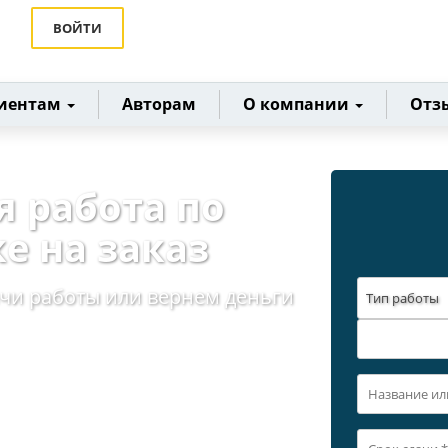
ВОЙТИ
иентам
Авторам
О компании
Отз
я работа по
е на заказ
ачи работы или вернем деньги
Тип работы