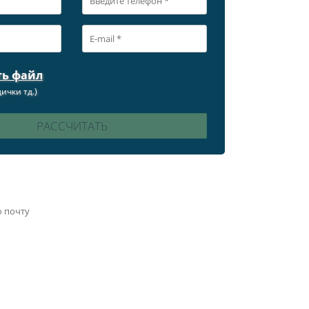
ть файл
ички тд.)
ю почту