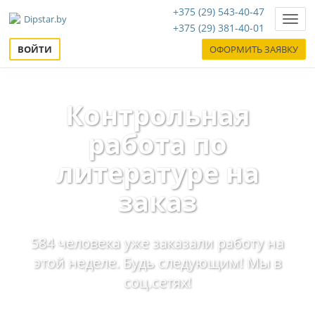
+375 (29) 543-40-47
Нави
+375 (29) 381-40-01
ВОЙТИ
ОФОРМИТЬ ЗАЯВКУ
Контрольная
работа по
литературе на
заказ
584 человека уже заказали работу на
этой неделе. Будь следующим! Мы в
соц.сетях!