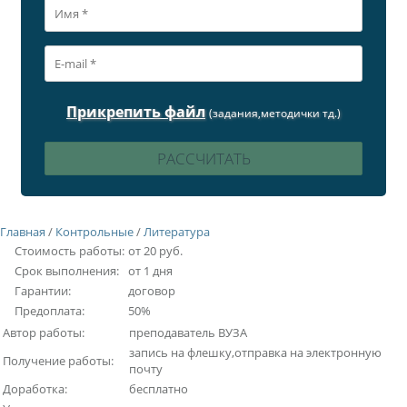
Прикрепить файл
(задания,методички тд.)
Главная
/
Контрольные
/
Литература
Стоимость работы:
от 20 руб.
Срок выполнения:
от 1 дня
Гарантии:
договор
Предоплата:
50%
Автор работы:
преподаватель ВУЗА
запись на флешку,отправка на электронную
Получение работы:
почту
Доработка:
бесплатно