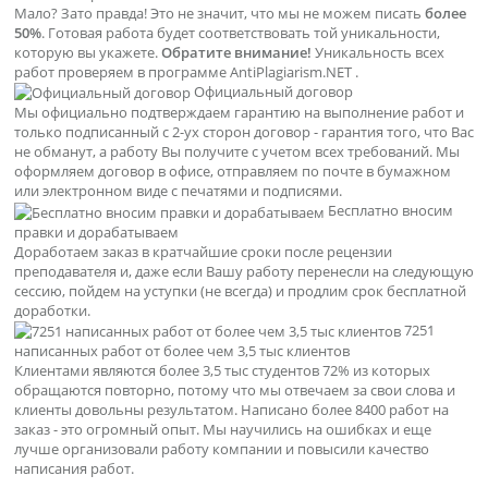
Мало? Зато правда! Это не значит, что мы не можем писать
более
50%
. Готовая работа будет соответствовать той уникальности,
которую вы укажете.
Обратите внимание!
Уникальность всех
работ проверяем в программе AntiPlagiarism.NET .
Официальный договор
Мы официально подтверждаем гарантию на выполнение работ и
только подписанный с 2-ух сторон договор - гарантия того, что Вас
не обманут, а работу Вы получите с учетом всех требований. Мы
оформляем договор в офисе, отправляем по почте в бумажном
или электронном виде с печатями и подписями.
Бесплатно вносим
правки и дорабатываем
Доработаем заказ в кратчайшие сроки после рецензии
преподавателя и, даже если Вашу работу перенесли на следующую
сессию, пойдем на уступки (не всегда) и продлим срок бесплатной
доработки.
7251
написанных работ от более чем 3,5 тыс клиентов
Клиентами являются более 3,5 тыс студентов 72% из которых
обращаются повторно, потому что мы отвечаем за свои слова и
клиенты довольны результатом. Написано более 8400 работ на
заказ - это огромный опыт. Мы научились на ошибках и еще
лучше организовали работу компании и повысили качество
написания работ.