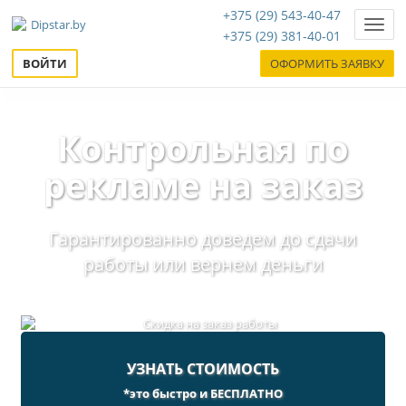
+375 (29) 543-40-47
Нави
+375 (29) 381-40-01
ВОЙТИ
ОФОРМИТЬ ЗАЯВКУ
Контрольная по
рекламе на заказ
Гарантированно доведем до сдачи
работы или вернем деньги
УЗНАТЬ СТОИМОСТЬ
*это быстро и БЕСПЛАТНО