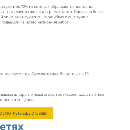
ыс студентов 72% из которых обращаются повторно,
 слова и клиенты довольны результатом. Написано более
ный опыт. Мы научились на ошибках и еще лучше
 повысили качество написания работ.
по менеджменту. Сделали в срок. Защитила на 10.
зывала шпоры по педагогике, гос экзамен сдала на 9, все
тивно и по цене...
ОСМОТРЕТЬ ЕЩЕ ОТЗЫВЫ
сетях