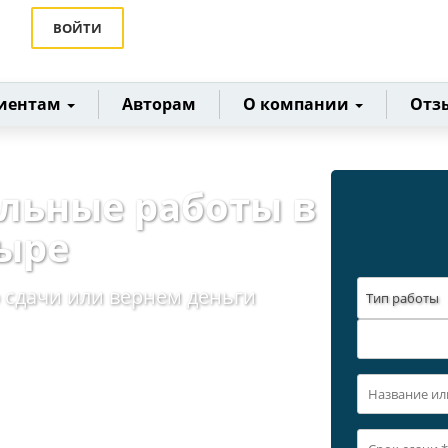
ВОЙТИ
иентам
Авторам
О компании
Отз
ольные работы в
ыре
 сдачи или вернем деньги
Тип работы