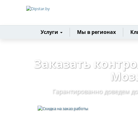
Главная
Услуги
Мы в регионах
Кл
Заказать контр
Моз
Гарантированно доведем до