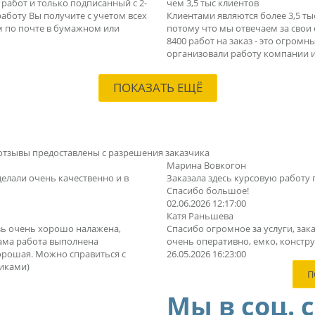
абот и только подписанный с 2-
чем 3,5 тыс клиентов
 работу Вы получите с учетом всех
Клиентами являются более 3,5 т
м по почте в бумажном или
потому что мы отвечаем за свои
8400 работ на заказ - это огром
организовали работу компании и
ПОКАЗАТЬ ЕЩЁ
отзывы предоставлены с разрешения заказчика
Марина Вовкогон
делали очень качественно и в
Заказала здесь курсовую работу 
Спасибо большое!
02.06.2026 12:17:00
Катя Раньшева
зь очень хорошо налажена,
Спасибо огромное за услуги, зака
Сама работа выполнена
очень оперативно, емко, конструк
орошая. Можно справиться с
26.05.2026 16:23:00
иками)
П
Мы в соц. 