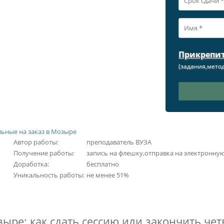
Прикрепи
(задания,метод
ьные на заказ в Мозыре
Автор работы:
преподаватель ВУЗА
Получение работы:
запись на флешку,отправка на электронну
Доработка:
бесплатно
Уникальность работы:
не менее 51%
ыре: как сдать сессию или закончить че