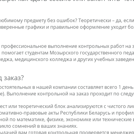
юбимому предмету без ошибок? Теоретически – да, есл
выверенные графики и правильное оформление уходит бо
 профессиональное выполнение контрольных работ на з
помогает студентам Мозырского государственного педаг
еджа, медицинского колледжа и других учебных заведе
 заказ?
стоятельных в нашей компании составляет всего 1 день
). Выполнение контрольной на заказ проходит по след
ест или теоретический блок анализируются с чистого лис
нормативно-правовые акты Республики Беларусь и профи
ной по математике, физике, экономике или технически
икло сомнений в ваших знаниях.
выдачей вам готовая контрольная проверяется менеджер