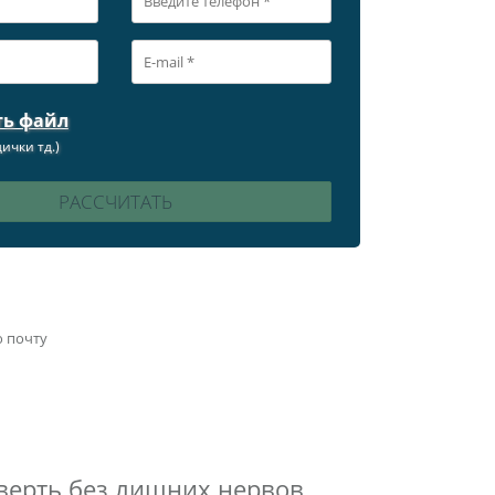
ть файл
ички тд.)
ю почту
тверть без лишних нервов