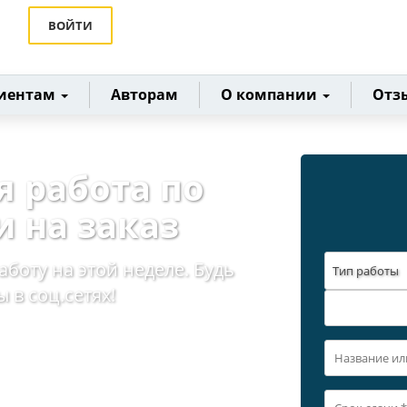
ВОЙТИ
иентам
Авторам
О компании
Отз
я работа по
 на заказ
аботу на этой неделе. Будь
Тип работы
 в соц.сетях!