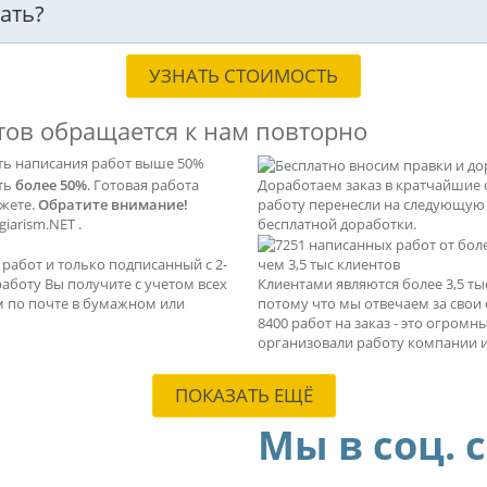
ать?
УЗНАТЬ СТОИМОСТЬ
тов обращается к нам повторно
ть написания работ выше 50%
ать
более 50%
. Готовая работа
Доработаем заказ в кратчайшие 
ажете.
Обратите внимание!
работу перенесли на следующую с
iarism.NET .
бесплатной доработки.
абот и только подписанный с 2-
чем 3,5 тыс клиентов
 работу Вы получите с учетом всех
Клиентами являются более 3,5 т
м по почте в бумажном или
потому что мы отвечаем за свои
8400 работ на заказ - это огром
организовали работу компании и
ПОКАЗАТЬ ЕЩЁ
Мы в соц. 