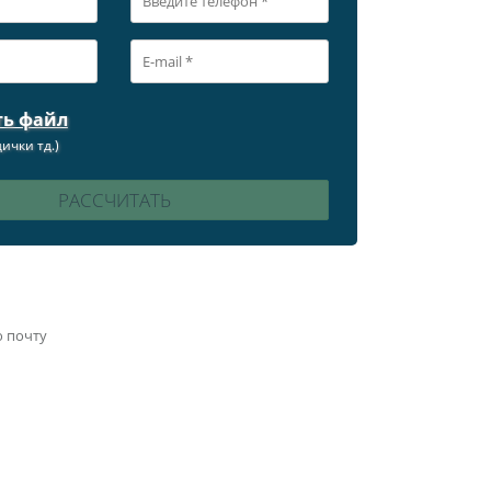
ть файл
ички тд.)
ю почту