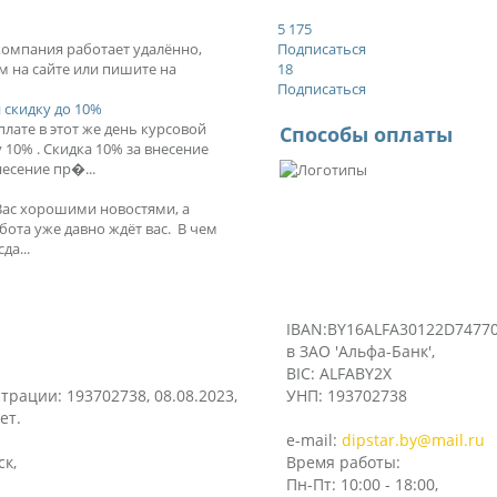
5 175
 компания работает удалённо,
Подписаться
м на сайте или пишите на
18
Подписаться
 скидку до 10%
лате в этот же день курсовой
Способы оплаты
10% . Скидка 10% за внесение
есение пр�...
Вас хорошими новостями, а
бота уже давно ждёт вас. В чем
да...
IBAN:BY16ALFA30122D74770
в ЗАО 'Альфа-Банк',
BIC: ALFABY2X
трации: 193702738, 08.08.2023,
УНП: 193702738
ет.
e-mail:
dipstar.by@mail.ru
ск,
Время работы:
Пн-Пт: 10:00 - 18:00,