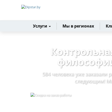
Главная
Услуги
Мы в регионах
Кл
Контрольна
философии
584 человека уже заказали р
следующим! Мы