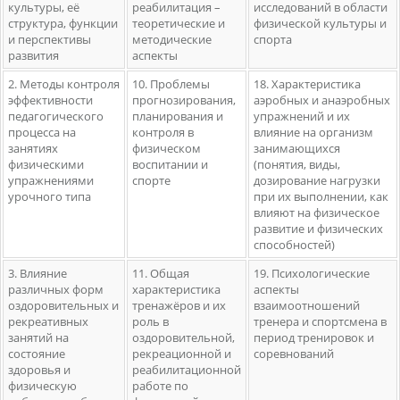
культуры, её
реабилитация –
исследований в области
структура, функции
теоретические и
физической культуры и
и перспективы
методические
спорта
развития
аспекты
2. Методы контроля
10. Проблемы
18. Характеристика
эффективности
прогнозирования,
аэробных и анаэробных
педагогического
планирования и
упражнений и их
процесса на
контроля в
влияние на организм
занятиях
физическом
занимающихся
физическими
воспитании и
(понятия, виды,
упражнениями
спорте
дозирование нагрузки
урочного типа
при их выполнении, как
влияют на физическое
развитие и физических
способностей)
3. Влияние
11. Общая
19. Психологические
различных форм
характеристика
аспекты
оздоровительных и
тренажёров и их
взаимоотношений
рекреативных
роль в
тренера и спортсмена в
занятий на
оздоровительной,
период тренировок и
состояние
рекреационной и
соревнований
здоровья и
реабилитационной
физическую
работе по