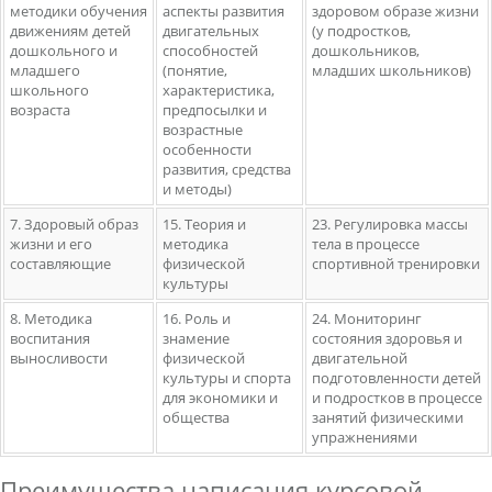
методики обучения
аспекты развития
здоровом образе жизни
движениям детей
двигательных
(у подростков,
дошкольного и
способностей
дошкольников,
младшего
(понятие,
младших школьников)
школьного
характеристика,
возраста
предпосылки и
возрастные
особенности
развития, средства
и методы)
7. Здоровый образ
15. Теория и
23. Регулировка массы
жизни и его
методика
тела в процессе
составляющие
физической
спортивной тренировки
культуры
8. Методика
16. Роль и
24. Мониторинг
воспитания
знамение
состояния здоровья и
выносливости
физической
двигательной
культуры и спорта
подготовленности детей
для экономики и
и подростков в процессе
общества
занятий физическими
упражнениями
Преимущества написания курсовой