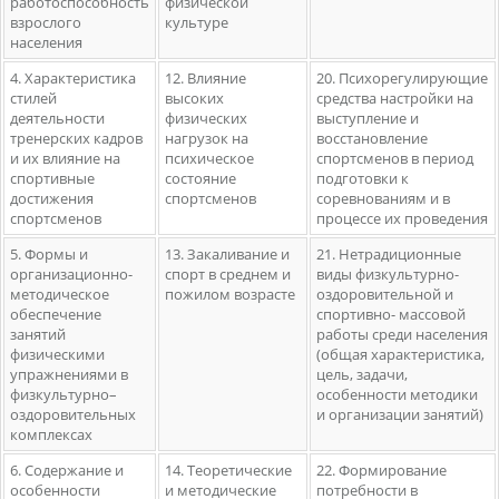
работоспособность
физической
взрослого
культуре
населения
4. Характеристика
12. Влияние
20. Психорегулирующие
стилей
высоких
средства настройки на
деятельности
физических
выступление и
тренерских кадров
нагрузок на
восстановление
и их влияние на
психическое
спортсменов в период
спортивные
состояние
подготовки к
достижения
спортсменов
соревнованиям и в
спортсменов
процессе их проведения
5. Формы и
13. Закаливание и
21. Нетрадиционные
организационно-
спорт в среднем и
виды физкультурно-
методическое
пожилом возрасте
оздоровительной и
обеспечение
спортивно- массовой
занятий
работы среди населения
физическими
(общая характеристика,
упражнениями в
цель, задачи,
физкультурно–
особенности методики
оздоровительных
и организации занятий)
комплексах
6. Содержание и
14. Теоретические
22. Формирование
особенности
и методические
потребности в