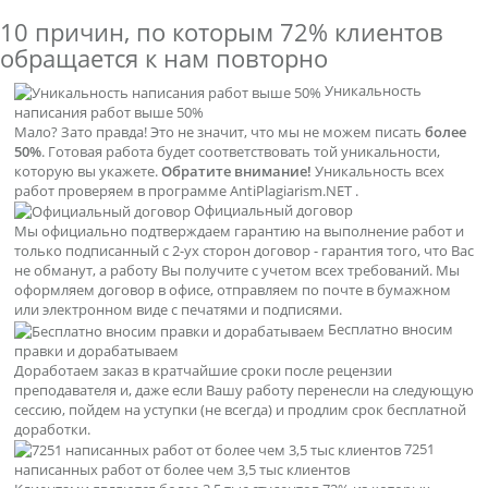
10 причин, по которым
72% клиентов
обращается к нам повторно
Уникальность
написания работ выше 50%
Мало? Зато правда! Это не значит, что мы не можем писать
более
50%
. Готовая работа будет соответствовать той уникальности,
которую вы укажете.
Обратите внимание!
Уникальность всех
работ проверяем в программе AntiPlagiarism.NET .
Официальный договор
Мы официально подтверждаем гарантию на выполнение работ и
только подписанный с 2-ух сторон договор - гарантия того, что Вас
не обманут, а работу Вы получите с учетом всех требований. Мы
оформляем договор в офисе, отправляем по почте в бумажном
или электронном виде с печатями и подписями.
Бесплатно вносим
правки и дорабатываем
Доработаем заказ в кратчайшие сроки после рецензии
преподавателя и, даже если Вашу работу перенесли на следующую
сессию, пойдем на уступки (не всегда) и продлим срок бесплатной
доработки.
7251
написанных работ от более чем 3,5 тыс клиентов