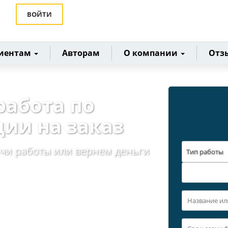
ВОЙТИ
иентам
Авторам
О компании
Отз
работа по
ии на заказ
ачи работы или вернем деньги
Тип работы