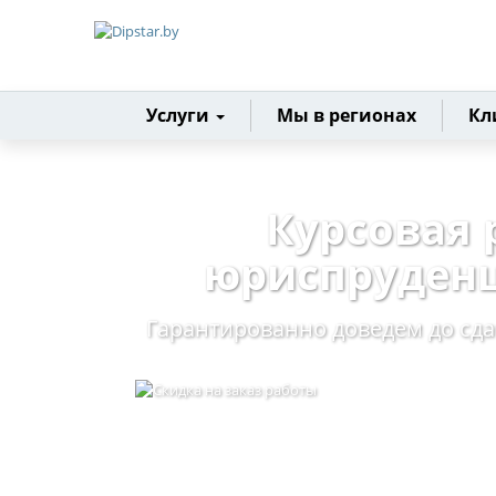
Главная
Услуги
Мы в регионах
Кл
Курсовая 
юриспруденц
Гарантированно доведем до сд