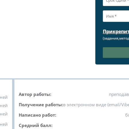
Прикрепи
(задания,метод
Автор работы:
преподав
дней
Получение работы:
в электронном виде (email/Vibe
дней
дней
Написано работ:
б
дней
Средний балл: