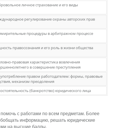
бровольное личное страхование и его виды
еждународное регулирование охраны авторских прав
римирительные процедуры в арбитражном процессе
щность правосознания и его роль в жизни общества
оловно-правовая характеристика вовлечения
ершеннолетнего в совершение преступления
лоупотребление правом работодателем: формы, правовые
дствия, механизм преодоления
состоятельность (банкротство) юридического лица
х помочь с работами по всем предметам. Более
, обобщать информацию, решать юридические
ями на высшие баллы.