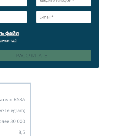
ть файл
ички тд.)
атель ВУЗА
r/Telegram)
олее 30 000
8,5