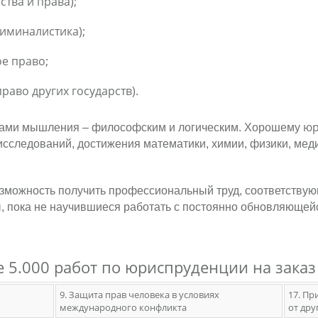
тва и права);
иминалистика);
е право;
раво других государств).
юр
дами мышления – философским и логическим. Хорошему
 исследований, достижения математики, химии, физики, мед
озможность получить профессиональный труд, соответству
ы, пока не научившиеся работать с постоянно обновляющей
 5.000 работ по юриспруденции на зака
9. Защита прав человека в условиях
17. Пр
международного конфликта
от дру