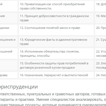
ой
10. Приватизация как способ приобретения
18. До
права собственности.
ния
11. Принцип добросовестности в гражданском
19. М
праве
ащении
12. Соотношение понятий закон и право
20. П
тношение и
13. Юридические факты в административном
21. Су
праве
тношений
14. Исполнение обязательства: понятие,
22. Уг
принципы, способы
несов
15. Особенности защиты прав потребителей в
23. З
договоре розничной купли-продажи
после
права
16. Назначение, перерасчёт и выплата пенсий
24. Не
 юриспруденции
 ответственных, пунктуальных и грамотных авторов, готовы
спиранты и практики. Умение специалистов анализировать
проекты
 качественные
, которые оцениваются руководител